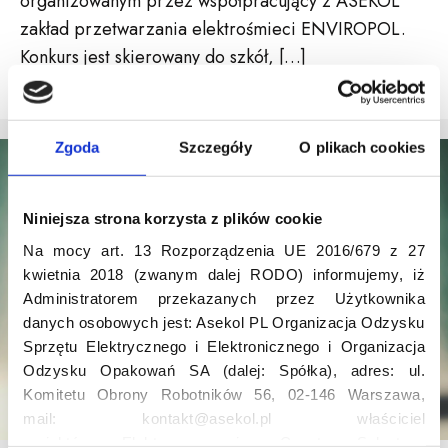
organizowanym przez współpracujący z ASEKOL
zakład przetwarzania elektrośmieci ENVIROPOL.
Konkurs jest skierowany do szkół, […]
CZYTAJ WIĘCEJ
Zgoda
Szczegóły
O plikach cookies
Niniejsza strona korzysta z plików cookie
Na mocy art. 13 Rozporządzenia UE 2016/679 z 27
kwietnia 2018 (zwanym dalej RODO) informujemy, iż
Administratorem przekazanych przez Użytkownika
danych osobowych jest: Asekol PL Organizacja Odzysku
Sprzętu Elektrycznego i Elektronicznego i Organizacja
Odzysku Opakowań SA (dalej: Spółka), adres: ul.
Komitetu Obrony Robotników 56, 02-146 Warszawa,
mail: kontakt@asekol.pl właściciel
projektów: Elektrosegregacja, Czyste Sołectwo,