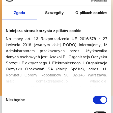
elektroodpadów
do specjalistycznych zakładów
Zgoda
Szczegóły
O plikach cookies
recyklingu (np.: www.enviropol.pl),
gdzie są one poddawane procesom
odzysku cennych surowców.
Niniejsza strona korzysta z plików cookie
To przyczynia się do ograniczenia
Na mocy art. 13 Rozporządzenia UE 2016/679 z 27
zużycia surowców naturalnych
kwietnia 2018 (zwanym dalej RODO) informujemy, iż
Administratorem przekazanych przez Użytkownika
oraz zmniejszenia emisji gazów
danych osobowych jest: Asekol PL Organizacja Odzysku
cieplarnianych.
Sprzętu Elektrycznego i Elektronicznego i Organizacja
Odzysku Opakowań SA (dalej: Spółka), adres: ul.
Komitetu Obrony Robotników 56, 02-146 Warszawa,
mail: kontakt@asekol.pl właściciel
projektów: Elektrosegregacja, Czyste Sołectwo,
Czerwone Kontenery, Loverecycling,
W
Asekolove. Administrator przetwarza następujące dane
Niezbędne
y
osobowe Użytkowników: imię, nazwisko, adres e-mail,
b
Ostatnie artykuły
numer telefonu, miasto, preferencje Użytkownika,
ó