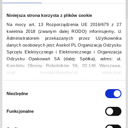
Niniejsza strona korzysta z plików cookie
Na mocy art. 13 Rozporządzenia UE 2016/679 z 27
kwietnia 2018 (zwanym dalej RODO) informujemy, iż
Odwiedź nas
Administratorem przekazanych przez Użytkownika
danych osobowych jest: Asekol PL Organizacja Odzysku
Sprzętu Elektrycznego i Elektronicznego i Organizacja
Odzysku Opakowań SA (dalej: Spółka), adres: ul.
Komitetu Obrony Robotników 56, 02-146 Warszawa,
mail: kontakt@asekol.pl właściciel
projektów: Elektrosegregacja, Czyste Sołectwo,
Czerwone Kontenery, Loverecycling,
Edukacja
W
Asekolove. Administrator przetwarza następujące dane
Niezbędne
y
osobowe Użytkowników: imię, nazwisko, adres e-mail,
b
Projekt edukacyjny F(RE)Ecykling – FREEducation
numer telefonu, miasto, preferencje Użytkownika,
ó
Funkcjonalne
Znaczenie recyklingu elektrośmieci
lokalizacja, obszar zainteresowania, dane przetwarzane
r
Profesjonalna i Bezpieczna Utylizacja Elektroodpadów
w ramach usługi Google Analytics: unikalny identyfikator
z
Konkurs
reklamowy Użytkownika, lokalizacja, identyfikator