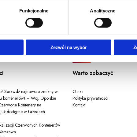
u, dane demograficzne: kraj, miasto, język, płeć, wiek, typ i w
Funkcjonalne
Analityczne
Odwiedź nas
Zezwól na wybór
Z
ci
Warto zobaczyć
ło! Sprawdź najnowsze zmiany w
O nas
u kontenerów! – Woj. Opolskie
Polityka prywatności
zerwone Kontenery na
Kontakt
 już dostępne w Łaziskach
lokalizacji Czerwonych Kontenerów
arszawa