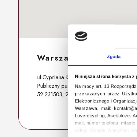
Warszawa 86
Zgoda
ul.Cypriana Kamila Norwida 54, 05-075 
Niniejsza strona korzysta z
Publiczny punkt zbiórki
Na mocy art. 13 Rozporządz
52.231503, 20.935059
przekazanych przez Użytko
Elektronicznego i Organizac
Warszawa, mail: kontakt@as
Loverecycling, Asekolove. A
mail, numer telefonu, miasto
usługi Google Analytics: un