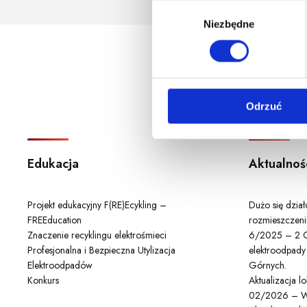
godzina korzystania z serwis
W
Niezbędne
y
b
ó
r
z
Odrzuć
g
o
d
y
Edukacja
Aktualnoś
Projekt edukacyjny F(RE)Ecykling –
Dużo się dzia
FREEducation
rozmieszczeni
Znaczenie recyklingu elektrośmieci
6/2025 – 2 C
Profesjonalna i Bezpieczna Utylizacja
elektroodpady
Elektroodpadów
Górnych.
Konkurs
Aktualizacja 
02/2026 – W