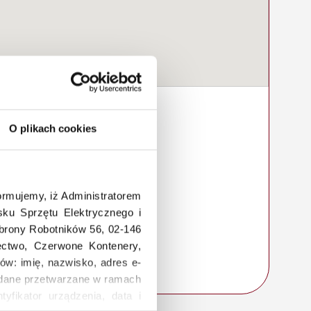
O plikach cookies
rmujemy, iż Administratorem
ku Sprzętu Elektrycznego i
Obrony Robotników 56, 02-146
łectwo, Czerwone Kontenery,
ów: imię, nazwisko, adres e-
a, dane przetwarzane w ramach
tyfikator urządzenia, data i