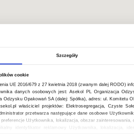
Szczegóły
Warszawa, Polska
 plików cookie
enia UE 2016/679 z 27 kwietnia 2018 (zwanym dalej RODO) info
wnika danych osobowych jest: Asekol PL Organizacja Odzys
ja Odzysku Opakowań SA (dalej: Spółka), adres: ul. Komitetu 
ekol.pl właściciel projektów: Elektrosegregacja, Czyste So
dministrator przetwarza następujące dane osobowe Użytkownik
, preferencje Użytkownika, lokalizacja, obszar zainteresowani
ikalny identyfikator reklamowy Użytkownika, lokalizacja, iden