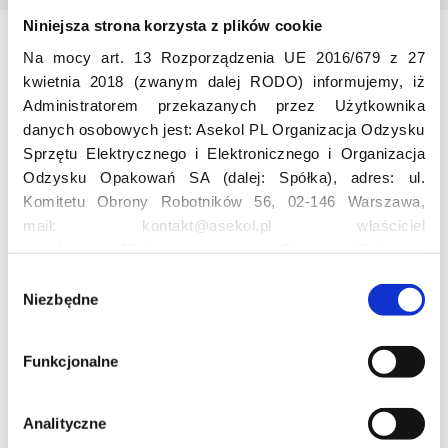
Niniejsza strona korzysta z plików cookie
Na mocy art. 13 Rozporządzenia UE 2016/679 z 27
Odwiedź nas
kwietnia 2018 (zwanym dalej RODO) informujemy, iż
Administratorem przekazanych przez Użytkownika
danych osobowych jest: Asekol PL Organizacja Odzysku
Sprzętu Elektrycznego i Elektronicznego i Organizacja
Odzysku Opakowań SA (dalej: Spółka), adres: ul.
Komitetu Obrony Robotników 56, 02-146 Warszawa,
mail: kontakt@asekol.pl właściciel
Edukacja
projektów: Elektrosegregacja, Czyste Sołectwo,
Czerwone Kontenery, Loverecycling,
W
Asekolove. Administrator przetwarza następujące dane
Niezbędne
y
Projekt edukacyjny F(RE)Ecykling – FREEducation
osobowe Użytkowników: imię, nazwisko, adres e-mail,
b
Znaczenie recyklingu elektrośmieci
numer telefonu, miasto, preferencje Użytkownika,
ó
Profesjonalna i Bezpieczna Utylizacja Elektroodpadów
Funkcjonalne
lokalizacja, obszar zainteresowania, dane przetwarzane
r
Konkurs
w ramach usługi Google Analytics: unikalny identyfikator
z
reklamowy Użytkownika, lokalizacja, identyfikator
g
Analityczne
urządzenia, data i godzina korzystania z serwisu, dane
o