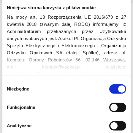
Niniejsza strona korzysta z plików cookie
Na mocy art. 13 Rozporządzenia UE 2016/679 z 27
Odwiedź nas
kwietnia 2018 (zwanym dalej RODO) informujemy, iż
Administratorem przekazanych przez Użytkownika
danych osobowych jest: Asekol PL Organizacja Odzysku
Sprzętu Elektrycznego i Elektronicznego i Organizacja
Odzysku Opakowań SA (dalej: Spółka), adres: ul.
Komitetu Obrony Robotników 56, 02-146 Warszawa,
mail: kontakt@asekol.pl właściciel
Edukacja
projektów: Elektrosegregacja, Czyste Sołectwo,
Czerwone Kontenery, Loverecycling,
W
Asekolove. Administrator przetwarza następujące dane
Niezbędne
y
Projekt edukacyjny F(RE)Ecykling – FREEducation
osobowe Użytkowników: imię, nazwisko, adres e-mail,
b
Znaczenie recyklingu elektrośmieci
numer telefonu, miasto, preferencje Użytkownika,
ó
Profesjonalna i Bezpieczna Utylizacja Elektroodpadów
Funkcjonalne
lokalizacja, obszar zainteresowania, dane przetwarzane
r
Konkurs
w ramach usługi Google Analytics: unikalny identyfikator
z
reklamowy Użytkownika, lokalizacja, identyfikator
g
Analityczne
urządzenia, data i godzina korzystania z serwisu, dane
o