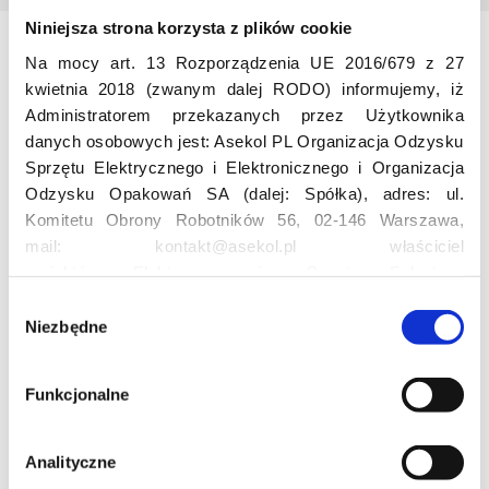
Niniejsza strona korzysta z plików cookie
Na mocy art. 13 Rozporządzenia UE 2016/679 z 27
Odwiedź nas
kwietnia 2018 (zwanym dalej RODO) informujemy, iż
Administratorem przekazanych przez Użytkownika
danych osobowych jest: Asekol PL Organizacja Odzysku
Sprzętu Elektrycznego i Elektronicznego i Organizacja
Odzysku Opakowań SA (dalej: Spółka), adres: ul.
Komitetu Obrony Robotników 56, 02-146 Warszawa,
mail: kontakt@asekol.pl właściciel
Edukacja
projektów: Elektrosegregacja, Czyste Sołectwo,
Czerwone Kontenery, Loverecycling,
W
Asekolove. Administrator przetwarza następujące dane
Niezbędne
y
Projekt edukacyjny F(RE)Ecykling – FREEducation
osobowe Użytkowników: imię, nazwisko, adres e-mail,
b
Znaczenie recyklingu elektrośmieci
numer telefonu, miasto, preferencje Użytkownika,
ó
Profesjonalna i Bezpieczna Utylizacja Elektroodpadów
Funkcjonalne
lokalizacja, obszar zainteresowania, dane przetwarzane
r
Konkurs
w ramach usługi Google Analytics: unikalny identyfikator
z
reklamowy Użytkownika, lokalizacja, identyfikator
g
Analityczne
urządzenia, data i godzina korzystania z serwisu, dane
o