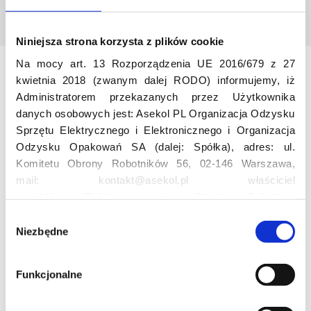
Niniejsza strona korzysta z plików cookie
Na mocy art. 13 Rozporządzenia UE 2016/679 z 27
kwietnia 2018 (zwanym dalej RODO) informujemy, iż
Odwiedź nas
Administratorem przekazanych przez Użytkownika
danych osobowych jest: Asekol PL Organizacja Odzysku
Sprzętu Elektrycznego i Elektronicznego i Organizacja
Odzysku Opakowań SA (dalej: Spółka), adres: ul.
Komitetu Obrony Robotników 56, 02-146 Warszawa,
mail: kontakt@asekol.pl właściciel
projektów: Elektrosegregacja, Czyste Sołectwo,
Edukacja
Czerwone Kontenery, Loverecycling,
W
Asekolove. Administrator przetwarza następujące dane
Niezbędne
y
osobowe Użytkowników: imię, nazwisko, adres e-mail,
b
Projekt edukacyjny F(RE)Ecykling – FREEducation
numer telefonu, miasto, preferencje Użytkownika,
ó
Znaczenie recyklingu elektrośmieci
Funkcjonalne
lokalizacja, obszar zainteresowania, dane przetwarzane
r
Profesjonalna i Bezpieczna Utylizacja Elektroodpadów
w ramach usługi Google Analytics: unikalny identyfikator
z
Konkurs