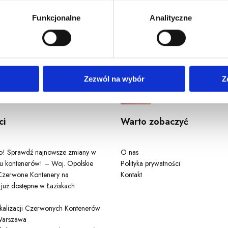
u, dane demograficzne: kraj, miasto, język, płeć, wiek, typ i w
Funkcjonalne
Analityczne
Odwiedź nas
Zezwól na wybór
Z
ci
Warto zobaczyć
ło! Sprawdź najnowsze zmiany w
O nas
u kontenerów! – Woj. Opolskie
Polityka prywatności
zerwone Kontenery na
Kontakt
 już dostępne w Łaziskach
lokalizacji Czerwonych Kontenerów
arszawa