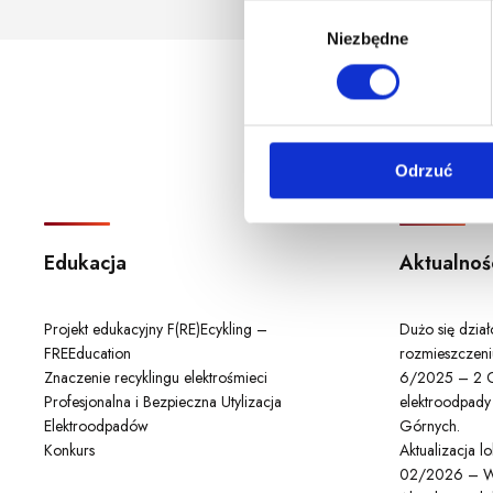
godzina korzystania z serwis
W
Niezbędne
y
b
ó
r
z
Odrzuć
g
o
d
y
Edukacja
Aktualnoś
Projekt edukacyjny F(RE)Ecykling –
Dużo się dzia
FREEducation
rozmieszczeni
Znaczenie recyklingu elektrośmieci
6/2025 – 2 C
Profesjonalna i Bezpieczna Utylizacja
elektroodpady
Elektroodpadów
Górnych.
Konkurs
Aktualizacja 
02/2026 – W