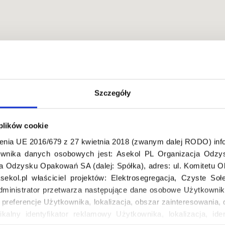
Szczegóły
ka
 plików cookie
enia UE 2016/679 z 27 kwietnia 2018 (zwanym dalej RODO) info
wnika danych osobowych jest: Asekol PL Organizacja Odzys
ja Odzysku Opakowań SA (dalej: Spółka), adres: ul. Komitetu 
ekol.pl właściciel projektów: Elektrosegregacja, Czyste So
dministrator przetwarza następujące dane osobowe Użytkownik
, preferencje Użytkownika, lokalizacja, obszar zainteresowani
ikalny identyfikator reklamowy Użytkownika, lokalizacja, iden