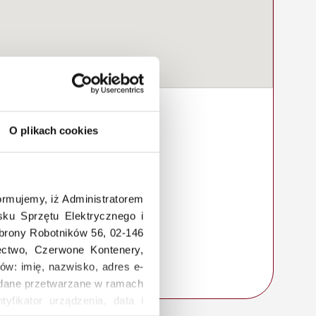
O plikach cookies
rmujemy, iż Administratorem
ku Sprzętu Elektrycznego i
Obrony Robotników 56, 02-146
łectwo, Czerwone Kontenery,
ów: imię, nazwisko, adres e-
a, dane przetwarzane w ramach
tyfikator urządzenia, data i