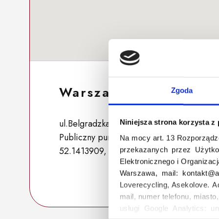
Warszawa 55
Zgoda
ul.Belgradzka 20, 02-793 Warszawa, Pols
Niniejsza strona korzysta z
Publiczny punkt zbiórki
Na mocy art. 13 Rozporządz
52.1413909, 21.0591669
przekazanych przez Użytko
Elektronicznego i Organizac
Warszawa, mail: kontakt@as
Loverecycling, Asekolove. A
mail, numer telefonu, miasto
usługi Google Analytics: un