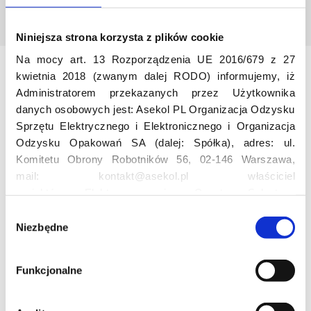
Niniejsza strona korzysta z plików cookie
Na mocy art. 13 Rozporządzenia UE 2016/679 z 27
kwietnia 2018 (zwanym dalej RODO) informujemy, iż
Odwiedź nas
Administratorem przekazanych przez Użytkownika
danych osobowych jest: Asekol PL Organizacja Odzysku
Sprzętu Elektrycznego i Elektronicznego i Organizacja
Odzysku Opakowań SA (dalej: Spółka), adres: ul.
Komitetu Obrony Robotników 56, 02-146 Warszawa,
mail: kontakt@asekol.pl właściciel
projektów: Elektrosegregacja, Czyste Sołectwo,
Czerwone Kontenery, Loverecycling,
Edukacja
W
Asekolove. Administrator przetwarza następujące dane
Niezbędne
y
osobowe Użytkowników: imię, nazwisko, adres e-mail,
b
Projekt edukacyjny F(RE)Ecykling – FREEducation
numer telefonu, miasto, preferencje Użytkownika,
ó
Funkcjonalne
Znaczenie recyklingu elektrośmieci
lokalizacja, obszar zainteresowania, dane przetwarzane
r
Profesjonalna i Bezpieczna Utylizacja Elektroodpadów
w ramach usługi Google Analytics: unikalny identyfikator
z
Konkurs
reklamowy Użytkownika, lokalizacja, identyfikator