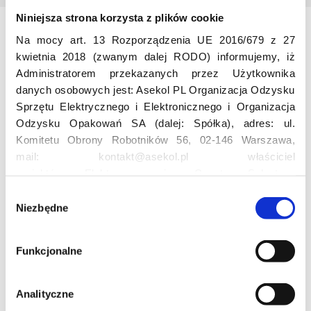
Niniejsza strona korzysta z plików cookie
Na mocy art. 13 Rozporządzenia UE 2016/679 z 27
Odwiedź nas
kwietnia 2018 (zwanym dalej RODO) informujemy, iż
Administratorem przekazanych przez Użytkownika
danych osobowych jest: Asekol PL Organizacja Odzysku
Sprzętu Elektrycznego i Elektronicznego i Organizacja
Odzysku Opakowań SA (dalej: Spółka), adres: ul.
Komitetu Obrony Robotników 56, 02-146 Warszawa,
mail: kontakt@asekol.pl właściciel
Edukacja
projektów: Elektrosegregacja, Czyste Sołectwo,
Czerwone Kontenery, Loverecycling,
W
Asekolove. Administrator przetwarza następujące dane
Niezbędne
y
Projekt edukacyjny F(RE)Ecykling – FREEducation
osobowe Użytkowników: imię, nazwisko, adres e-mail,
b
Znaczenie recyklingu elektrośmieci
numer telefonu, miasto, preferencje Użytkownika,
ó
Profesjonalna i Bezpieczna Utylizacja Elektroodpadów
Funkcjonalne
lokalizacja, obszar zainteresowania, dane przetwarzane
r
Konkurs
w ramach usługi Google Analytics: unikalny identyfikator
z
reklamowy Użytkownika, lokalizacja, identyfikator
g
Analityczne
urządzenia, data i godzina korzystania z serwisu, dane
o