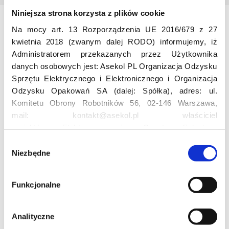
Niniejsza strona korzysta z plików cookie
Na mocy art. 13 Rozporządzenia UE 2016/679 z 27
Odwiedź nas
kwietnia 2018 (zwanym dalej RODO) informujemy, iż
Administratorem przekazanych przez Użytkownika
danych osobowych jest: Asekol PL Organizacja Odzysku
Sprzętu Elektrycznego i Elektronicznego i Organizacja
Odzysku Opakowań SA (dalej: Spółka), adres: ul.
Komitetu Obrony Robotników 56, 02-146 Warszawa,
mail: kontakt@asekol.pl właściciel
Edukacja
projektów: Elektrosegregacja, Czyste Sołectwo,
Czerwone Kontenery, Loverecycling,
W
Asekolove. Administrator przetwarza następujące dane
Niezbędne
y
Projekt edukacyjny F(RE)Ecykling – FREEducation
osobowe Użytkowników: imię, nazwisko, adres e-mail,
b
Znaczenie recyklingu elektrośmieci
numer telefonu, miasto, preferencje Użytkownika,
ó
Profesjonalna i Bezpieczna Utylizacja Elektroodpadów
Funkcjonalne
lokalizacja, obszar zainteresowania, dane przetwarzane
r
Konkurs
w ramach usługi Google Analytics: unikalny identyfikator
z
reklamowy Użytkownika, lokalizacja, identyfikator
g
Analityczne
urządzenia, data i godzina korzystania z serwisu, dane
o