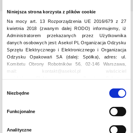
Niniejsza strona korzysta z plików cookie
Na mocy art. 13 Rozporządzenia UE 2016/679 z 27
Odwiedź nas
kwietnia 2018 (zwanym dalej RODO) informujemy, iż
Administratorem przekazanych przez Użytkownika
danych osobowych jest: Asekol PL Organizacja Odzysku
Sprzętu Elektrycznego i Elektronicznego i Organizacja
Odzysku Opakowań SA (dalej: Spółka), adres: ul.
Komitetu Obrony Robotników 56, 02-146 Warszawa,
mail: kontakt@asekol.pl właściciel
projektów: Elektrosegregacja, Czyste Sołectwo,
Edukacja
Czerwone Kontenery, Loverecycling,
W
Asekolove. Administrator przetwarza następujące dane
Niezbędne
y
osobowe Użytkowników: imię, nazwisko, adres e-mail,
Projekt edukacyjny F(RE)Ecykling – FREEducation
b
numer telefonu, miasto, preferencje Użytkownika,
Znaczenie recyklingu elektrośmieci
ó
Funkcjonalne
lokalizacja, obszar zainteresowania, dane przetwarzane
Profesjonalna i Bezpieczna Utylizacja Elektroodpadów
r
Konkurs
w ramach usługi Google Analytics: unikalny identyfikator
z
reklamowy Użytkownika, lokalizacja, identyfikator
g
Analityczne