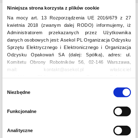
Niniejsza strona korzysta z plików cookie
Na mocy art. 13 Rozporządzenia UE 2016/679 z 27
Odwiedź nas
kwietnia 2018 (zwanym dalej RODO) informujemy, iż
Administratorem przekazanych przez Użytkownika
danych osobowych jest: Asekol PL Organizacja Odzysku
Sprzętu Elektrycznego i Elektronicznego i Organizacja
Odzysku Opakowań SA (dalej: Spółka), adres: ul.
Komitetu Obrony Robotników 56, 02-146 Warszawa,
mail: kontakt@asekol.pl właściciel
Edukacja
projektów: Elektrosegregacja, Czyste Sołectwo,
Czerwone Kontenery, Loverecycling,
W
Asekolove. Administrator przetwarza następujące dane
Niezbędne
y
Projekt edukacyjny F(RE)Ecykling – FREEducation
osobowe Użytkowników: imię, nazwisko, adres e-mail,
b
Znaczenie recyklingu elektrośmieci
numer telefonu, miasto, preferencje Użytkownika,
ó
Profesjonalna i Bezpieczna Utylizacja Elektroodpadów
Funkcjonalne
lokalizacja, obszar zainteresowania, dane przetwarzane
r
Konkurs
w ramach usługi Google Analytics: unikalny identyfikator
z
reklamowy Użytkownika, lokalizacja, identyfikator
g
Analityczne
urządzenia, data i godzina korzystania z serwisu, dane
o