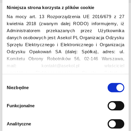
Niniejsza strona korzysta z plików cookie
Na mocy art. 13 Rozporządzenia UE 2016/679 z 27
Odwiedź nas
kwietnia 2018 (zwanym dalej RODO) informujemy, iż
Administratorem przekazanych przez Użytkownika
danych osobowych jest: Asekol PL Organizacja Odzysku
Sprzętu Elektrycznego i Elektronicznego i Organizacja
Odzysku Opakowań SA (dalej: Spółka), adres: ul.
Komitetu Obrony Robotników 56, 02-146 Warszawa,
mail: kontakt@asekol.pl właściciel
projektów: Elektrosegregacja, Czyste Sołectwo,
Edukacja
Czerwone Kontenery, Loverecycling,
W
Asekolove. Administrator przetwarza następujące dane
Niezbędne
y
Projekt edukacyjny F(RE)Ecykling – FREEducation
osobowe Użytkowników: imię, nazwisko, adres e-mail,
b
Znaczenie recyklingu elektrośmieci
numer telefonu, miasto, preferencje Użytkownika,
ó
Profesjonalna i Bezpieczna Utylizacja Elektroodpadów
Funkcjonalne
lokalizacja, obszar zainteresowania, dane przetwarzane
r
Konkurs
w ramach usługi Google Analytics: unikalny identyfikator
z
reklamowy Użytkownika, lokalizacja, identyfikator
g
Analityczne
urządzenia, data i godzina korzystania z serwisu, dane
o