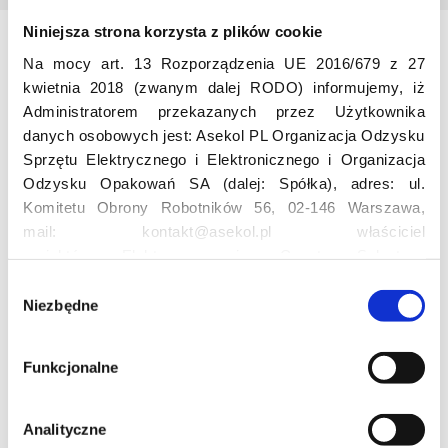
Niniejsza strona korzysta z plików cookie
Odwiedź nas
Na mocy art. 13 Rozporządzenia UE 2016/679 z 27
kwietnia 2018 (zwanym dalej RODO) informujemy, iż
Administratorem przekazanych przez Użytkownika
danych osobowych jest: Asekol PL Organizacja Odzysku
Sprzętu Elektrycznego i Elektronicznego i Organizacja
Odzysku Opakowań SA (dalej: Spółka), adres: ul.
Komitetu Obrony Robotników 56, 02-146 Warszawa,
mail: kontakt@asekol.pl właściciel
Edukacja
projektów: Elektrosegregacja, Czyste Sołectwo,
Czerwone Kontenery, Loverecycling,
W
Asekolove. Administrator przetwarza następujące dane
Niezbędne
y
Projekt edukacyjny F(RE)Ecykling – FREEducation
osobowe Użytkowników: imię, nazwisko, adres e-mail,
b
Znaczenie recyklingu elektrośmieci
numer telefonu, miasto, preferencje Użytkownika,
Profesjonalna i Bezpieczna Utylizacja Elektroodpadów
ó
Funkcjonalne
lokalizacja, obszar zainteresowania, dane przetwarzane
Konkurs
r
w ramach usługi Google Analytics: unikalny identyfikator
z
reklamowy Użytkownika, lokalizacja, identyfikator
g
Analityczne
urządzenia, data i godzina korzystania z serwisu, dane