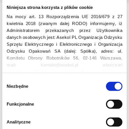
Niniejsza strona korzysta z plików cookie
Na mocy art. 13 Rozporządzenia UE 2016/679 z 27
Odwiedź nas
kwietnia 2018 (zwanym dalej RODO) informujemy, iż
Administratorem przekazanych przez Użytkownika
danych osobowych jest: Asekol PL Organizacja Odzysku
Sprzętu Elektrycznego i Elektronicznego i Organizacja
Odzysku Opakowań SA (dalej: Spółka), adres: ul.
Komitetu Obrony Robotników 56, 02-146 Warszawa,
mail: kontakt@asekol.pl właściciel
Edukacja
projektów: Elektrosegregacja, Czyste Sołectwo,
Czerwone Kontenery, Loverecycling,
W
Asekolove. Administrator przetwarza następujące dane
Niezbędne
y
Projekt edukacyjny F(RE)Ecykling – FREEducation
osobowe Użytkowników: imię, nazwisko, adres e-mail,
b
Znaczenie recyklingu elektrośmieci
numer telefonu, miasto, preferencje Użytkownika,
ó
Profesjonalna i Bezpieczna Utylizacja Elektroodpadów
Funkcjonalne
lokalizacja, obszar zainteresowania, dane przetwarzane
r
Konkurs
w ramach usługi Google Analytics: unikalny identyfikator
z
reklamowy Użytkownika, lokalizacja, identyfikator
g
Analityczne
urządzenia, data i godzina korzystania z serwisu, dane
o