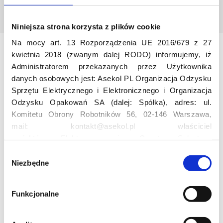
Niniejsza strona korzysta z plików cookie
Na mocy art. 13 Rozporządzenia UE 2016/679 z 27
kwietnia 2018 (zwanym dalej RODO) informujemy, iż
Odwiedź nas
Administratorem przekazanych przez Użytkownika
danych osobowych jest: Asekol PL Organizacja Odzysku
Sprzętu Elektrycznego i Elektronicznego i Organizacja
Odzysku Opakowań SA (dalej: Spółka), adres: ul.
Komitetu Obrony Robotników 56, 02-146 Warszawa,
mail: kontakt@asekol.pl właściciel
projektów: Elektrosegregacja, Czyste Sołectwo,
Czerwone Kontenery, Loverecycling,
Edukacja
W
Asekolove. Administrator przetwarza następujące dane
Niezbędne
y
osobowe Użytkowników: imię, nazwisko, adres e-mail,
b
Projekt edukacyjny F(RE)Ecykling – FREEducation
numer telefonu, miasto, preferencje Użytkownika,
ó
Funkcjonalne
Znaczenie recyklingu elektrośmieci
lokalizacja, obszar zainteresowania, dane przetwarzane
r
Profesjonalna i Bezpieczna Utylizacja Elektroodpadów
w ramach usługi Google Analytics: unikalny identyfikator
z
Konkurs
reklamowy Użytkownika, lokalizacja, identyfikator