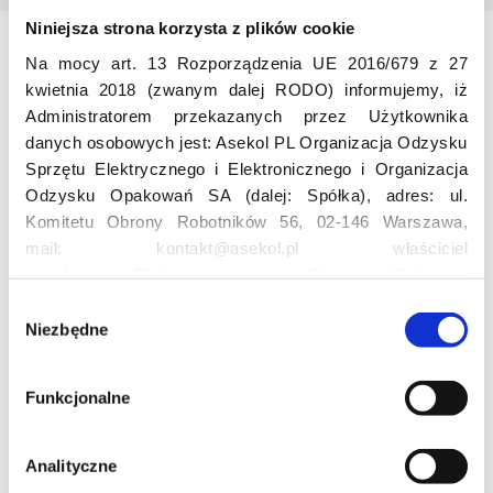
Niniejsza strona korzysta z plików cookie
Na mocy art. 13 Rozporządzenia UE 2016/679 z 27
Odwiedź nas
kwietnia 2018 (zwanym dalej RODO) informujemy, iż
Administratorem przekazanych przez Użytkownika
danych osobowych jest: Asekol PL Organizacja Odzysku
Sprzętu Elektrycznego i Elektronicznego i Organizacja
Odzysku Opakowań SA (dalej: Spółka), adres: ul.
Komitetu Obrony Robotników 56, 02-146 Warszawa,
mail: kontakt@asekol.pl właściciel
Edukacja
projektów: Elektrosegregacja, Czyste Sołectwo,
Czerwone Kontenery, Loverecycling,
W
Asekolove. Administrator przetwarza następujące dane
Niezbędne
y
Projekt edukacyjny F(RE)Ecykling – FREEducation
osobowe Użytkowników: imię, nazwisko, adres e-mail,
b
Znaczenie recyklingu elektrośmieci
numer telefonu, miasto, preferencje Użytkownika,
ó
Profesjonalna i Bezpieczna Utylizacja Elektroodpadów
Funkcjonalne
lokalizacja, obszar zainteresowania, dane przetwarzane
r
Konkurs
w ramach usługi Google Analytics: unikalny identyfikator
z
reklamowy Użytkownika, lokalizacja, identyfikator
g
Analityczne
urządzenia, data i godzina korzystania z serwisu, dane
o