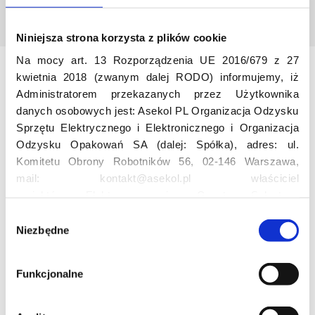
Niniejsza strona korzysta z plików cookie
Na mocy art. 13 Rozporządzenia UE 2016/679 z 27
kwietnia 2018 (zwanym dalej RODO) informujemy, iż
Odwiedź nas
Administratorem przekazanych przez Użytkownika
danych osobowych jest: Asekol PL Organizacja Odzysku
Sprzętu Elektrycznego i Elektronicznego i Organizacja
Odzysku Opakowań SA (dalej: Spółka), adres: ul.
Komitetu Obrony Robotników 56, 02-146 Warszawa,
mail: kontakt@asekol.pl właściciel
projektów: Elektrosegregacja, Czyste Sołectwo,
Czerwone Kontenery, Loverecycling,
Edukacja
W
Asekolove. Administrator przetwarza następujące dane
Niezbędne
y
osobowe Użytkowników: imię, nazwisko, adres e-mail,
b
Projekt edukacyjny F(RE)Ecykling – FREEducation
numer telefonu, miasto, preferencje Użytkownika,
ó
Funkcjonalne
Znaczenie recyklingu elektrośmieci
lokalizacja, obszar zainteresowania, dane przetwarzane
r
Profesjonalna i Bezpieczna Utylizacja Elektroodpadów
w ramach usługi Google Analytics: unikalny identyfikator
z
Konkurs
reklamowy Użytkownika, lokalizacja, identyfikator