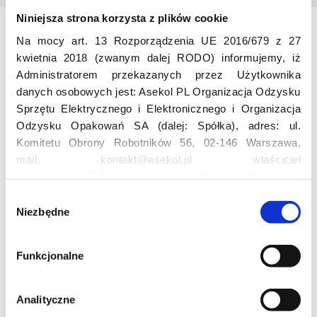
Niniejsza strona korzysta z plików cookie
Na mocy art. 13 Rozporządzenia UE 2016/679 z 27
Odwiedź nas
kwietnia 2018 (zwanym dalej RODO) informujemy, iż
Administratorem przekazanych przez Użytkownika
danych osobowych jest: Asekol PL Organizacja Odzysku
Sprzętu Elektrycznego i Elektronicznego i Organizacja
Odzysku Opakowań SA (dalej: Spółka), adres: ul.
Komitetu Obrony Robotników 56, 02-146 Warszawa,
mail: kontakt@asekol.pl właściciel
Edukacja
projektów: Elektrosegregacja, Czyste Sołectwo,
Czerwone Kontenery, Loverecycling,
W
Asekolove. Administrator przetwarza następujące dane
Niezbędne
y
Projekt edukacyjny F(RE)Ecykling – FREEducation
osobowe Użytkowników: imię, nazwisko, adres e-mail,
b
Znaczenie recyklingu elektrośmieci
numer telefonu, miasto, preferencje Użytkownika,
ó
Profesjonalna i Bezpieczna Utylizacja Elektroodpadów
Funkcjonalne
lokalizacja, obszar zainteresowania, dane przetwarzane
r
Konkurs
w ramach usługi Google Analytics: unikalny identyfikator
z
reklamowy Użytkownika, lokalizacja, identyfikator
g
Analityczne
urządzenia, data i godzina korzystania z serwisu, dane
o