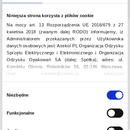
Niniejsza strona korzysta z plików cookie
Na mocy art. 13 Rozporządzenia UE 2016/679 z 27
kwietnia 2018 (zwanym dalej RODO) informujemy, iż
Odwiedź nas
Administratorem przekazanych przez Użytkownika
danych osobowych jest: Asekol PL Organizacja Odzysku
Sprzętu Elektrycznego i Elektronicznego i Organizacja
Odzysku Opakowań SA (dalej: Spółka), adres: ul.
Komitetu Obrony Robotników 56, 02-146 Warszawa,
mail: kontakt@asekol.pl właściciel
projektów: Elektrosegregacja, Czyste Sołectwo,
Czerwone Kontenery, Loverecycling,
Edukacja
W
Asekolove. Administrator przetwarza następujące dane
Niezbędne
y
osobowe Użytkowników: imię, nazwisko, adres e-mail,
b
Projekt edukacyjny F(RE)Ecykling – FREEducation
numer telefonu, miasto, preferencje Użytkownika,
ó
Funkcjonalne
Znaczenie recyklingu elektrośmieci
lokalizacja, obszar zainteresowania, dane przetwarzane
r
Profesjonalna i Bezpieczna Utylizacja Elektroodpadów
w ramach usługi Google Analytics: unikalny identyfikator
z
Konkurs
reklamowy Użytkownika, lokalizacja, identyfikator