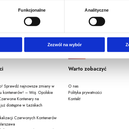
u, dane demograficzne: kraj, miasto, język, płeć, wiek, typ i w
Funkcjonalne
Analityczne
Odwiedź nas
Zezwól na wybór
Z
ci
Warto zobaczyć
ło! Sprawdź najnowsze zmiany w
O nas
u kontenerów! – Woj. Opolskie
Polityka prywatności
zerwone Kontenery na
Kontakt
 już dostępne w Łaziskach
lokalizacji Czerwonych Kontenerów
arszawa