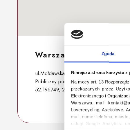
Warszawa 184
Zgoda
ul.Mołdawska 1, 02-127 Warszawa, Polska
Niniejsza strona korzysta z
Publiczny punkt zbiórki
Na mocy art. 13 Rozporządz
52.196749, 20.976848
przekazanych przez Użytko
Elektronicznego i Organizac
Warszawa, mail: kontakt@as
Loverecycling, Asekolove. A
mail, numer telefonu, miasto
usługi Google Analytics: un