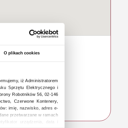
O plikach cookies
rmujemy, iż Administratorem
ku Sprzętu Elektrycznego i
Obrony Robotników 56, 02-146
łectwo, Czerwone Kontenery,
ów: imię, nazwisko, adres e-
a, dane przetwarzane w ramach
tyfikator urządzenia, data i