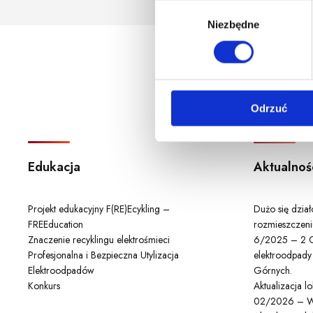
godzina korzystania z serwis
W
Niezbędne
y
b
ó
r
z
Odrzuć
g
o
d
y
Edukacja
Aktualnoś
Projekt edukacyjny F(RE)Ecykling –
Dużo się dzia
FREEducation
rozmieszczeni
Znaczenie recyklingu elektrośmieci
6/2025 – 2 C
Profesjonalna i Bezpieczna Utylizacja
elektroodpady
Elektroodpadów
Górnych.
Konkurs
Aktualizacja 
02/2026 – W