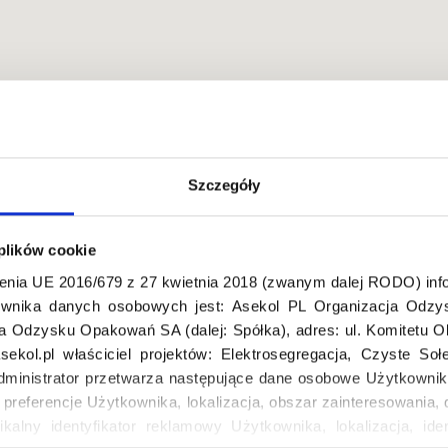
Szczegóły
 plików cookie
enia UE 2016/679 z 27 kwietnia 2018 (zwanym dalej RODO) info
wnika danych osobowych jest: Asekol PL Organizacja Odzys
ja Odzysku Opakowań SA (dalej: Spółka), adres: ul. Komitetu 
ekol.pl właściciel projektów: Elektrosegregacja, Czyste So
dministrator przetwarza następujące dane osobowe Użytkownik
, preferencje Użytkownika, lokalizacja, obszar zainteresowani
ikalny identyfikator reklamowy Użytkownika, lokalizacja, iden