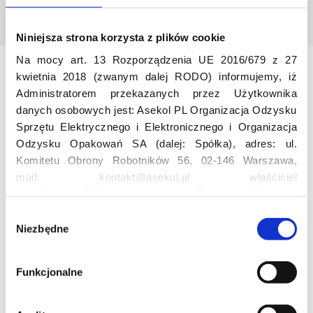
Niniejsza strona korzysta z plików cookie
Na mocy art. 13 Rozporządzenia UE 2016/679 z 27
kwietnia 2018 (zwanym dalej RODO) informujemy, iż
Odwiedź nas
Administratorem przekazanych przez Użytkownika
danych osobowych jest: Asekol PL Organizacja Odzysku
Sprzętu Elektrycznego i Elektronicznego i Organizacja
Odzysku Opakowań SA (dalej: Spółka), adres: ul.
Komitetu Obrony Robotników 56, 02-146 Warszawa,
mail: kontakt@asekol.pl właściciel
projektów: Elektrosegregacja, Czyste Sołectwo,
Czerwone Kontenery, Loverecycling,
Edukacja
W
Asekolove. Administrator przetwarza następujące dane
Niezbędne
y
osobowe Użytkowników: imię, nazwisko, adres e-mail,
b
Projekt edukacyjny F(RE)Ecykling – FREEducation
numer telefonu, miasto, preferencje Użytkownika,
ó
Funkcjonalne
Znaczenie recyklingu elektrośmieci
lokalizacja, obszar zainteresowania, dane przetwarzane
r
Profesjonalna i Bezpieczna Utylizacja Elektroodpadów
w ramach usługi Google Analytics: unikalny identyfikator
z
Konkurs
reklamowy Użytkownika, lokalizacja, identyfikator