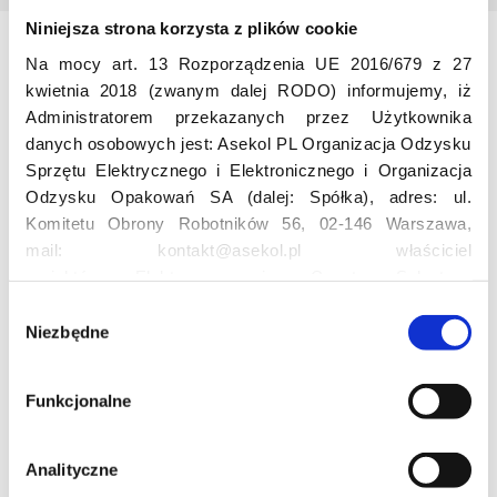
Niniejsza strona korzysta z plików cookie
Na mocy art. 13 Rozporządzenia UE 2016/679 z 27
Odwiedź nas
kwietnia 2018 (zwanym dalej RODO) informujemy, iż
Administratorem przekazanych przez Użytkownika
danych osobowych jest: Asekol PL Organizacja Odzysku
Sprzętu Elektrycznego i Elektronicznego i Organizacja
Odzysku Opakowań SA (dalej: Spółka), adres: ul.
Komitetu Obrony Robotników 56, 02-146 Warszawa,
mail: kontakt@asekol.pl właściciel
Edukacja
projektów: Elektrosegregacja, Czyste Sołectwo,
Czerwone Kontenery, Loverecycling,
W
Asekolove. Administrator przetwarza następujące dane
Niezbędne
y
Projekt edukacyjny F(RE)Ecykling – FREEducation
osobowe Użytkowników: imię, nazwisko, adres e-mail,
b
Znaczenie recyklingu elektrośmieci
numer telefonu, miasto, preferencje Użytkownika,
ó
Profesjonalna i Bezpieczna Utylizacja Elektroodpadów
Funkcjonalne
lokalizacja, obszar zainteresowania, dane przetwarzane
r
Konkurs
w ramach usługi Google Analytics: unikalny identyfikator
z
reklamowy Użytkownika, lokalizacja, identyfikator
g
Analityczne
urządzenia, data i godzina korzystania z serwisu, dane
o