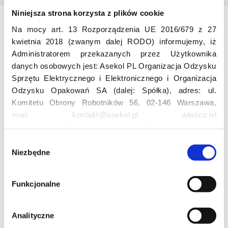
Niniejsza strona korzysta z plików cookie
Na mocy art. 13 Rozporządzenia UE 2016/679 z 27
Odwiedź nas
kwietnia 2018 (zwanym dalej RODO) informujemy, iż
Administratorem przekazanych przez Użytkownika
danych osobowych jest: Asekol PL Organizacja Odzysku
Sprzętu Elektrycznego i Elektronicznego i Organizacja
Odzysku Opakowań SA (dalej: Spółka), adres: ul.
Komitetu Obrony Robotników 56, 02-146 Warszawa,
mail: kontakt@asekol.pl właściciel
Edukacja
projektów: Elektrosegregacja, Czyste Sołectwo,
Czerwone Kontenery, Loverecycling,
W
Asekolove. Administrator przetwarza następujące dane
Niezbędne
y
Projekt edukacyjny F(RE)Ecykling – FREEducation
osobowe Użytkowników: imię, nazwisko, adres e-mail,
b
Znaczenie recyklingu elektrośmieci
numer telefonu, miasto, preferencje Użytkownika,
ó
Profesjonalna i Bezpieczna Utylizacja Elektroodpadów
Funkcjonalne
lokalizacja, obszar zainteresowania, dane przetwarzane
r
Konkurs
w ramach usługi Google Analytics: unikalny identyfikator
z
reklamowy Użytkownika, lokalizacja, identyfikator
g
Analityczne
urządzenia, data i godzina korzystania z serwisu, dane
o