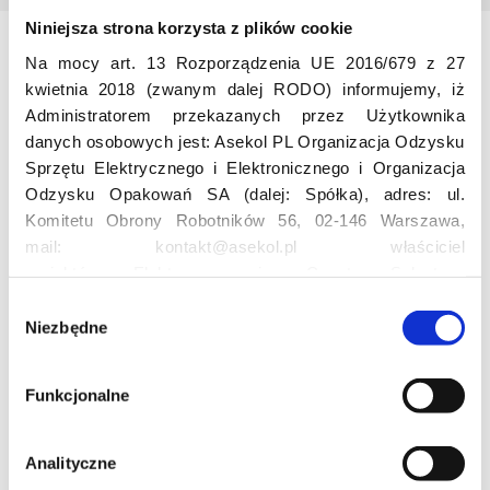
Niniejsza strona korzysta z plików cookie
Na mocy art. 13 Rozporządzenia UE 2016/679 z 27
Odwiedź nas
kwietnia 2018 (zwanym dalej RODO) informujemy, iż
Administratorem przekazanych przez Użytkownika
danych osobowych jest: Asekol PL Organizacja Odzysku
Sprzętu Elektrycznego i Elektronicznego i Organizacja
Odzysku Opakowań SA (dalej: Spółka), adres: ul.
Komitetu Obrony Robotników 56, 02-146 Warszawa,
mail: kontakt@asekol.pl właściciel
Edukacja
projektów: Elektrosegregacja, Czyste Sołectwo,
Czerwone Kontenery, Loverecycling,
W
Asekolove. Administrator przetwarza następujące dane
Niezbędne
y
Projekt edukacyjny F(RE)Ecykling – FREEducation
osobowe Użytkowników: imię, nazwisko, adres e-mail,
b
Znaczenie recyklingu elektrośmieci
numer telefonu, miasto, preferencje Użytkownika,
ó
Profesjonalna i Bezpieczna Utylizacja Elektroodpadów
Funkcjonalne
lokalizacja, obszar zainteresowania, dane przetwarzane
r
Konkurs
w ramach usługi Google Analytics: unikalny identyfikator
z
reklamowy Użytkownika, lokalizacja, identyfikator
g
Analityczne
urządzenia, data i godzina korzystania z serwisu, dane
o