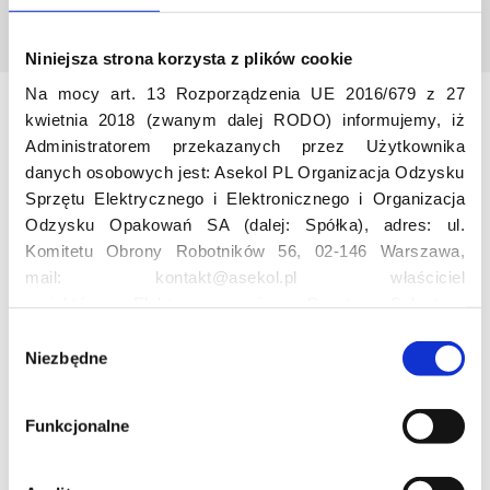
Niniejsza strona korzysta z plików cookie
Na mocy art. 13 Rozporządzenia UE 2016/679 z 27
kwietnia 2018 (zwanym dalej RODO) informujemy, iż
Odwiedź nas
Administratorem przekazanych przez Użytkownika
danych osobowych jest: Asekol PL Organizacja Odzysku
Sprzętu Elektrycznego i Elektronicznego i Organizacja
Odzysku Opakowań SA (dalej: Spółka), adres: ul.
Komitetu Obrony Robotników 56, 02-146 Warszawa,
mail: kontakt@asekol.pl właściciel
projektów: Elektrosegregacja, Czyste Sołectwo,
Czerwone Kontenery, Loverecycling,
Edukacja
W
Asekolove. Administrator przetwarza następujące dane
Niezbędne
y
osobowe Użytkowników: imię, nazwisko, adres e-mail,
b
Projekt edukacyjny F(RE)Ecykling – FREEducation
numer telefonu, miasto, preferencje Użytkownika,
ó
Funkcjonalne
Znaczenie recyklingu elektrośmieci
lokalizacja, obszar zainteresowania, dane przetwarzane
r
Profesjonalna i Bezpieczna Utylizacja Elektroodpadów
w ramach usługi Google Analytics: unikalny identyfikator
z
Konkurs
reklamowy Użytkownika, lokalizacja, identyfikator