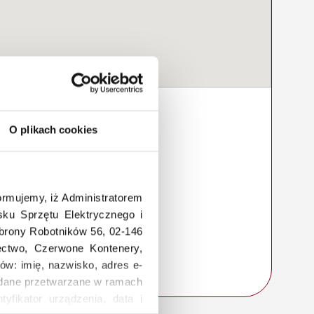
O plikach cookies
rmujemy, iż Administratorem
ku Sprzętu Elektrycznego i
Obrony Robotników 56, 02-146
łectwo, Czerwone Kontenery,
ów: imię, nazwisko, adres e-
a, dane przetwarzane w ramach
tyfikator urządzenia, data i