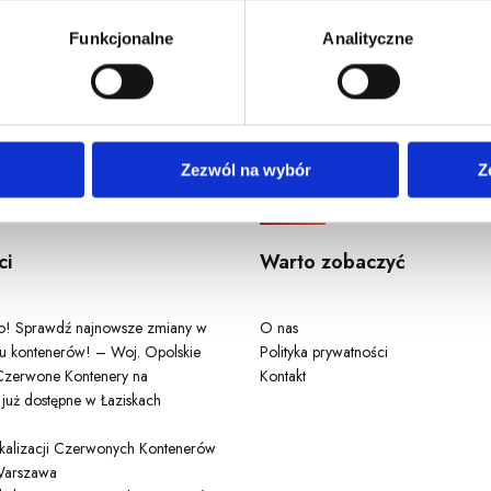
u, dane demograficzne: kraj, miasto, język, płeć, wiek, typ i w
Funkcjonalne
Analityczne
Odwiedź nas
Zezwól na wybór
Z
ci
Warto zobaczyć
ło! Sprawdź najnowsze zmiany w
O nas
u kontenerów! – Woj. Opolskie
Polityka prywatności
zerwone Kontenery na
Kontakt
 już dostępne w Łaziskach
lokalizacji Czerwonych Kontenerów
arszawa