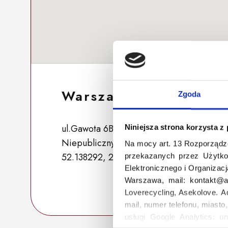
Warszawa 114
Zgoda
ul.Gawota 6B, 02-830 Warszawa, Polska
Niniejsza strona korzysta z
Niepubliczny punkt zbiórki przeznaczony
Na mocy art. 13 Rozporządz
52.138292, 21.013010
przekazanych przez Użytko
Elektronicznego i Organizac
Warszawa, mail: kontakt@as
Loverecycling, Asekolove. A
mail, numer telefonu, miasto
usługi Google Analytics: un