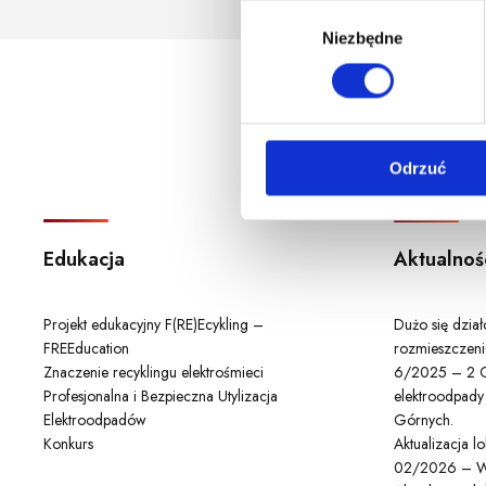
godzina korzystania z serwis
W
Niezbędne
y
b
ó
r
z
Odrzuć
g
o
d
y
Edukacja
Aktualnoś
Projekt edukacyjny F(RE)Ecykling –
Dużo się dzia
FREEducation
rozmieszczeni
Znaczenie recyklingu elektrośmieci
6/2025 – 2 C
Profesjonalna i Bezpieczna Utylizacja
elektroodpady
Elektroodpadów
Górnych.
Konkurs
Aktualizacja 
02/2026 – W