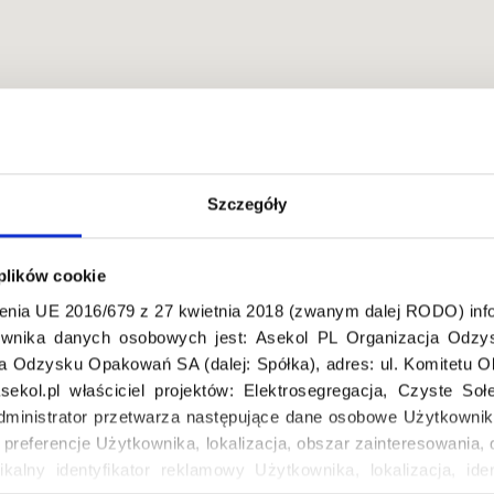
Szczegóły
 plików cookie
 tylko dla osób mających dostęp do budynku
enia UE 2016/679 z 27 kwietnia 2018 (zwanym dalej RODO) info
wnika danych osobowych jest: Asekol PL Organizacja Odzys
ja Odzysku Opakowań SA (dalej: Spółka), adres: ul. Komitetu 
ekol.pl właściciel projektów: Elektrosegregacja, Czyste So
dministrator przetwarza następujące dane osobowe Użytkownik
, preferencje Użytkownika, lokalizacja, obszar zainteresowani
ikalny identyfikator reklamowy Użytkownika, lokalizacja, iden