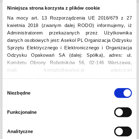
Niniejsza strona korzysta z plików cookie
Na mocy art. 13 Rozporządzenia UE 2016/679 z 27
Odwiedź nas
kwietnia 2018 (zwanym dalej RODO) informujemy, iż
Administratorem przekazanych przez Użytkownika
danych osobowych jest: Asekol PL Organizacja Odzysku
Sprzętu Elektrycznego i Elektronicznego i Organizacja
Odzysku Opakowań SA (dalej: Spółka), adres: ul.
Komitetu Obrony Robotników 56, 02-146 Warszawa,
mail: kontakt@asekol.pl właściciel
Edukacja
projektów: Elektrosegregacja, Czyste Sołectwo,
Czerwone Kontenery, Loverecycling,
W
Asekolove. Administrator przetwarza następujące dane
Niezbędne
y
Projekt edukacyjny F(RE)Ecykling – FREEducation
osobowe Użytkowników: imię, nazwisko, adres e-mail,
b
Znaczenie recyklingu elektrośmieci
numer telefonu, miasto, preferencje Użytkownika,
ó
Profesjonalna i Bezpieczna Utylizacja Elektroodpadów
Funkcjonalne
lokalizacja, obszar zainteresowania, dane przetwarzane
r
Konkurs
w ramach usługi Google Analytics: unikalny identyfikator
z
reklamowy Użytkownika, lokalizacja, identyfikator
g
Analityczne
urządzenia, data i godzina korzystania z serwisu, dane
o