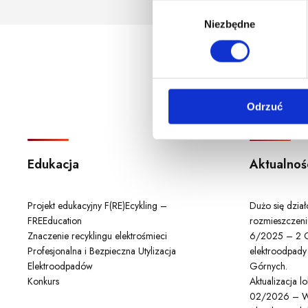
godzina korzystania z serwis
W
Niezbędne
y
b
ó
r
z
Odrzuć
g
o
d
y
Edukacja
Aktualnoś
Projekt edukacyjny F(RE)Ecykling –
Dużo się dzia
FREEducation
rozmieszczeni
Znaczenie recyklingu elektrośmieci
6/2025 – 2 C
Profesjonalna i Bezpieczna Utylizacja
elektroodpady
Elektroodpadów
Górnych.
Konkurs
Aktualizacja 
02/2026 – W