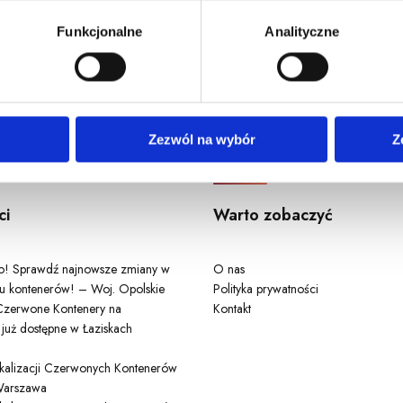
u, dane demograficzne: kraj, miasto, język, płeć, wiek, typ i w
Funkcjonalne
Analityczne
Odwiedź nas
Zezwól na wybór
Z
ci
Warto zobaczyć
ło! Sprawdź najnowsze zmiany w
O nas
u kontenerów! – Woj. Opolskie
Polityka prywatności
zerwone Kontenery na
Kontakt
 już dostępne w Łaziskach
lokalizacji Czerwonych Kontenerów
arszawa