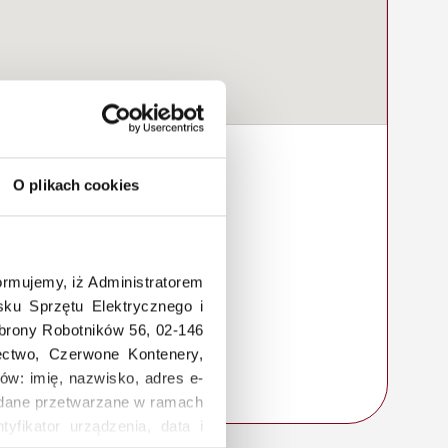
O plikach cookies
rmujemy, iż Administratorem
ku Sprzętu Elektrycznego i
Obrony Robotników 56, 02-146
łectwo, Czerwone Kontenery,
ów: imię, nazwisko, adres e-
a, dane przetwarzane w ramach
tyfikator urządzenia, data i