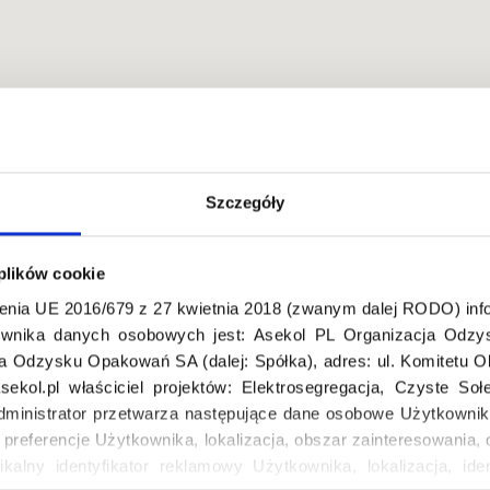
Szczegóły
olska
 plików cookie
enia UE 2016/679 z 27 kwietnia 2018 (zwanym dalej RODO) info
wnika danych osobowych jest: Asekol PL Organizacja Odzys
ja Odzysku Opakowań SA (dalej: Spółka), adres: ul. Komitetu 
ekol.pl właściciel projektów: Elektrosegregacja, Czyste So
dministrator przetwarza następujące dane osobowe Użytkownik
, preferencje Użytkownika, lokalizacja, obszar zainteresowani
ikalny identyfikator reklamowy Użytkownika, lokalizacja, iden