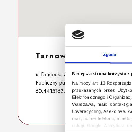
Tarnowskie Góry 317
Zgoda
ul.Doniecka 5, 42-612 Tarnowskie Góry, P
Niniejsza strona korzysta z
Publiczny punkt zbiórki
Na mocy art. 13 Rozporządz
50.4415162, 18.8139283
przekazanych przez Użytko
Elektronicznego i Organizac
Warszawa, mail: kontakt@as
Loverecycling, Asekolove. A
mail, numer telefonu, miasto
usługi Google Analytics: un