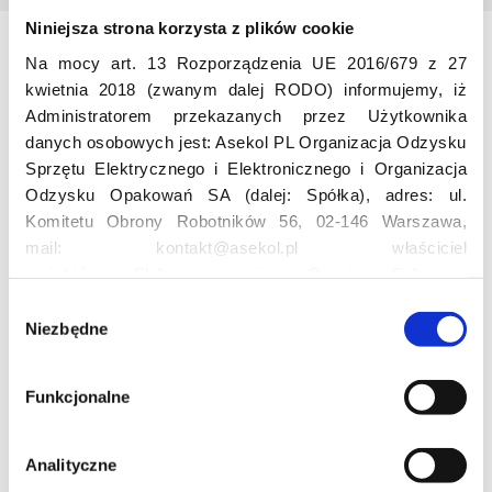
Niniejsza strona korzysta z plików cookie
Na mocy art. 13 Rozporządzenia UE 2016/679 z 27
Odwiedź nas
kwietnia 2018 (zwanym dalej RODO) informujemy, iż
Administratorem przekazanych przez Użytkownika
danych osobowych jest: Asekol PL Organizacja Odzysku
Sprzętu Elektrycznego i Elektronicznego i Organizacja
Odzysku Opakowań SA (dalej: Spółka), adres: ul.
Komitetu Obrony Robotników 56, 02-146 Warszawa,
mail: kontakt@asekol.pl właściciel
Edukacja
projektów: Elektrosegregacja, Czyste Sołectwo,
Czerwone Kontenery, Loverecycling,
W
Asekolove. Administrator przetwarza następujące dane
Niezbędne
y
Projekt edukacyjny F(RE)Ecykling – FREEducation
osobowe Użytkowników: imię, nazwisko, adres e-mail,
b
Znaczenie recyklingu elektrośmieci
numer telefonu, miasto, preferencje Użytkownika,
ó
Profesjonalna i Bezpieczna Utylizacja Elektroodpadów
Funkcjonalne
lokalizacja, obszar zainteresowania, dane przetwarzane
r
Konkurs
w ramach usługi Google Analytics: unikalny identyfikator
z
reklamowy Użytkownika, lokalizacja, identyfikator
g
Analityczne
urządzenia, data i godzina korzystania z serwisu, dane
o