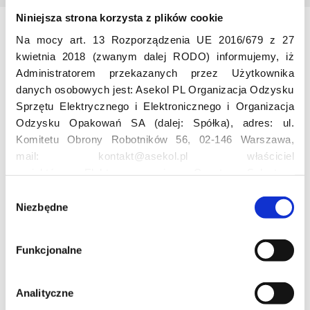
Niniejsza strona korzysta z plików cookie
Na mocy art. 13 Rozporządzenia UE 2016/679 z 27
Odwiedź nas
kwietnia 2018 (zwanym dalej RODO) informujemy, iż
Administratorem przekazanych przez Użytkownika
danych osobowych jest: Asekol PL Organizacja Odzysku
Sprzętu Elektrycznego i Elektronicznego i Organizacja
Odzysku Opakowań SA (dalej: Spółka), adres: ul.
Komitetu Obrony Robotników 56, 02-146 Warszawa,
mail: kontakt@asekol.pl właściciel
Edukacja
projektów: Elektrosegregacja, Czyste Sołectwo,
Czerwone Kontenery, Loverecycling,
W
Asekolove. Administrator przetwarza następujące dane
Niezbędne
y
Projekt edukacyjny F(RE)Ecykling – FREEducation
osobowe Użytkowników: imię, nazwisko, adres e-mail,
b
Znaczenie recyklingu elektrośmieci
numer telefonu, miasto, preferencje Użytkownika,
ó
Profesjonalna i Bezpieczna Utylizacja Elektroodpadów
Funkcjonalne
lokalizacja, obszar zainteresowania, dane przetwarzane
r
Konkurs
w ramach usługi Google Analytics: unikalny identyfikator
z
reklamowy Użytkownika, lokalizacja, identyfikator
g
Analityczne
urządzenia, data i godzina korzystania z serwisu, dane
o