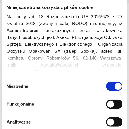
Niniejsza strona korzysta z plików cookie
Na mocy art. 13 Rozporządzenia UE 2016/679 z 27
Odwiedź nas
kwietnia 2018 (zwanym dalej RODO) informujemy, iż
Administratorem przekazanych przez Użytkownika
danych osobowych jest: Asekol PL Organizacja Odzysku
Sprzętu Elektrycznego i Elektronicznego i Organizacja
Odzysku Opakowań SA (dalej: Spółka), adres: ul.
Komitetu Obrony Robotników 56, 02-146 Warszawa,
mail: kontakt@asekol.pl właściciel
Edukacja
projektów: Elektrosegregacja, Czyste Sołectwo,
Czerwone Kontenery, Loverecycling,
W
Asekolove. Administrator przetwarza następujące dane
Niezbędne
y
Projekt edukacyjny F(RE)Ecykling – FREEducation
osobowe Użytkowników: imię, nazwisko, adres e-mail,
b
Znaczenie recyklingu elektrośmieci
numer telefonu, miasto, preferencje Użytkownika,
ó
Profesjonalna i Bezpieczna Utylizacja Elektroodpadów
Funkcjonalne
lokalizacja, obszar zainteresowania, dane przetwarzane
r
Konkurs
w ramach usługi Google Analytics: unikalny identyfikator
z
reklamowy Użytkownika, lokalizacja, identyfikator
g
Analityczne
urządzenia, data i godzina korzystania z serwisu, dane
o