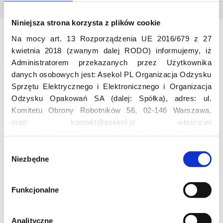
Niniejsza strona korzysta z plików cookie
Na mocy art. 13 Rozporządzenia UE 2016/679 z 27
Odwiedź nas
kwietnia 2018 (zwanym dalej RODO) informujemy, iż
Administratorem przekazanych przez Użytkownika
danych osobowych jest: Asekol PL Organizacja Odzysku
Sprzętu Elektrycznego i Elektronicznego i Organizacja
Odzysku Opakowań SA (dalej: Spółka), adres: ul.
Komitetu Obrony Robotników 56, 02-146 Warszawa,
mail: kontakt@asekol.pl właściciel
projektów: Elektrosegregacja, Czyste Sołectwo,
Edukacja
Czerwone Kontenery, Loverecycling,
W
Asekolove. Administrator przetwarza następujące dane
Niezbędne
y
Projekt edukacyjny F(RE)Ecykling – FREEducation
osobowe Użytkowników: imię, nazwisko, adres e-mail,
b
Znaczenie recyklingu elektrośmieci
numer telefonu, miasto, preferencje Użytkownika,
ó
Funkcjonalne
Profesjonalna i Bezpieczna Utylizacja Elektroodpadów
lokalizacja, obszar zainteresowania, dane przetwarzane
r
Konkurs
w ramach usługi Google Analytics: unikalny identyfikator
z
reklamowy Użytkownika, lokalizacja, identyfikator
g
Analityczne