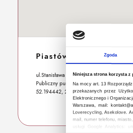
Piastów 374
Zgoda
ul.Stanisława Żółkiewskiego 9, 05-820 Pia
Niniejsza strona korzysta z
Publiczny punkt zbiórki
Na mocy art. 13 Rozporządz
52.194442, 20.830073
przekazanych przez Użytko
Elektronicznego i Organizac
Warszawa, mail: kontakt@as
Loverecycling, Asekolove. A
mail, numer telefonu, miasto
usługi Google Analytics: un