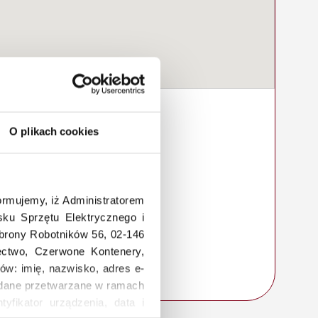
O plikach cookies
rmujemy, iż Administratorem
ku Sprzętu Elektrycznego i
Obrony Robotników 56, 02-146
łectwo, Czerwone Kontenery,
ów: imię, nazwisko, adres e-
a, dane przetwarzane w ramach
tyfikator urządzenia, data i