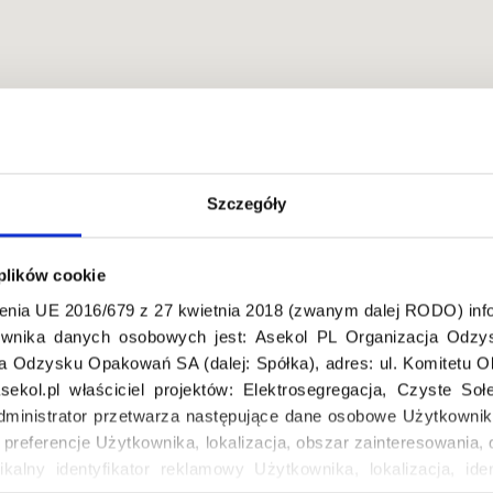
Szczegóły
stów, Polska
 plików cookie
enia UE 2016/679 z 27 kwietnia 2018 (zwanym dalej RODO) info
wnika danych osobowych jest: Asekol PL Organizacja Odzys
ja Odzysku Opakowań SA (dalej: Spółka), adres: ul. Komitetu 
ekol.pl właściciel projektów: Elektrosegregacja, Czyste So
dministrator przetwarza następujące dane osobowe Użytkownik
, preferencje Użytkownika, lokalizacja, obszar zainteresowani
ikalny identyfikator reklamowy Użytkownika, lokalizacja, iden