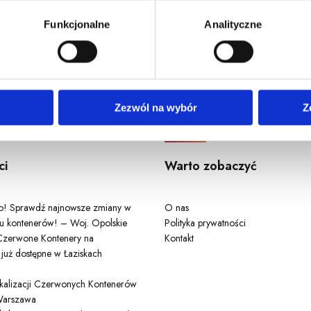
u, dane demograficzne: kraj, miasto, język, płeć, wiek, typ i w
Funkcjonalne
Analityczne
Odwiedź nas
Zezwól na wybór
Z
ci
Warto zobaczyć
ło! Sprawdź najnowsze zmiany w
O nas
u kontenerów! – Woj. Opolskie
Polityka prywatności
zerwone Kontenery na
Kontakt
 już dostępne w Łaziskach
lokalizacji Czerwonych Kontenerów
arszawa