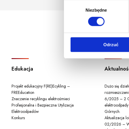
godzina korzystania z serwis
W
Niezbędne
y
b
ó
r
z
Odrzuć
g
o
d
y
Edukacja
Aktualnoś
Projekt edukacyjny F(RE)Ecykling –
Dużo się dzia
FREEducation
rozmieszczeni
Znaczenie recyklingu elektrośmieci
6/2025 – 2 C
Profesjonalna i Bezpieczna Utylizacja
elektroodpady
Elektroodpadów
Górnych.
Konkurs
Aktualizacja 
02/2026 – W