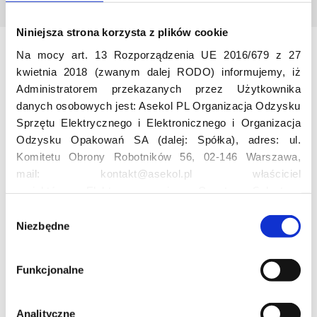
Niniejsza strona korzysta z plików cookie
Na mocy art. 13 Rozporządzenia UE 2016/679 z 27
Odwiedź nas
kwietnia 2018 (zwanym dalej RODO) informujemy, iż
Administratorem przekazanych przez Użytkownika
danych osobowych jest: Asekol PL Organizacja Odzysku
Sprzętu Elektrycznego i Elektronicznego i Organizacja
Odzysku Opakowań SA (dalej: Spółka), adres: ul.
Komitetu Obrony Robotników 56, 02-146 Warszawa,
mail: kontakt@asekol.pl właściciel
projektów: Elektrosegregacja, Czyste Sołectwo,
Edukacja
Czerwone Kontenery, Loverecycling,
W
Asekolove. Administrator przetwarza następujące dane
Niezbędne
y
Projekt edukacyjny F(RE)Ecykling – FREEducation
osobowe Użytkowników: imię, nazwisko, adres e-mail,
b
Znaczenie recyklingu elektrośmieci
numer telefonu, miasto, preferencje Użytkownika,
ó
Funkcjonalne
Profesjonalna i Bezpieczna Utylizacja Elektroodpadów
lokalizacja, obszar zainteresowania, dane przetwarzane
r
Konkurs
w ramach usługi Google Analytics: unikalny identyfikator
z
reklamowy Użytkownika, lokalizacja, identyfikator
g
Analityczne