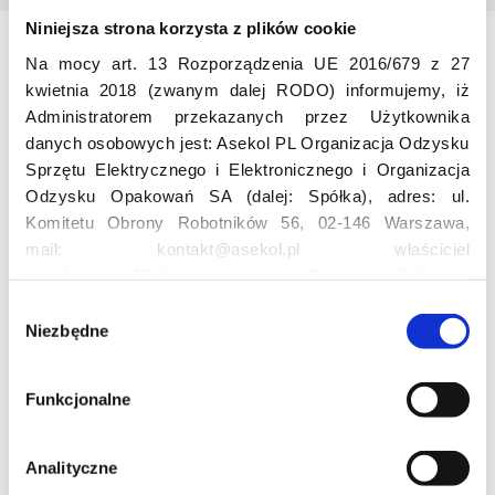
Niniejsza strona korzysta z plików cookie
Na mocy art. 13 Rozporządzenia UE 2016/679 z 27
Odwiedź nas
kwietnia 2018 (zwanym dalej RODO) informujemy, iż
Administratorem przekazanych przez Użytkownika
danych osobowych jest: Asekol PL Organizacja Odzysku
Sprzętu Elektrycznego i Elektronicznego i Organizacja
Odzysku Opakowań SA (dalej: Spółka), adres: ul.
Komitetu Obrony Robotników 56, 02-146 Warszawa,
mail: kontakt@asekol.pl właściciel
Edukacja
projektów: Elektrosegregacja, Czyste Sołectwo,
Czerwone Kontenery, Loverecycling,
W
Asekolove. Administrator przetwarza następujące dane
Niezbędne
y
Projekt edukacyjny F(RE)Ecykling – FREEducation
osobowe Użytkowników: imię, nazwisko, adres e-mail,
b
Znaczenie recyklingu elektrośmieci
numer telefonu, miasto, preferencje Użytkownika,
ó
Profesjonalna i Bezpieczna Utylizacja Elektroodpadów
Funkcjonalne
lokalizacja, obszar zainteresowania, dane przetwarzane
r
Konkurs
w ramach usługi Google Analytics: unikalny identyfikator
z
reklamowy Użytkownika, lokalizacja, identyfikator
g
Analityczne
urządzenia, data i godzina korzystania z serwisu, dane
o