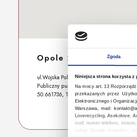
Opole 254
Zgoda
ul.Wojska Polskiego 5, 45-862 Opole, Pol
Niniejsza strona korzysta z
Publiczny punkt zbiórki
Na mocy art. 13 Rozporządz
50.661736, 17.896578
przekazanych przez Użytko
Elektronicznego i Organizac
Warszawa, mail: kontakt@as
Loverecycling, Asekolove. A
mail, numer telefonu, miasto
usługi Google Analytics: un