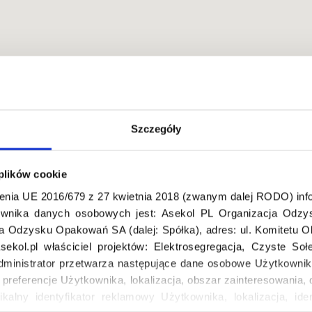
Szczegóły
ska
 plików cookie
enia UE 2016/679 z 27 kwietnia 2018 (zwanym dalej RODO) info
wnika danych osobowych jest: Asekol PL Organizacja Odzys
ja Odzysku Opakowań SA (dalej: Spółka), adres: ul. Komitetu 
ekol.pl właściciel projektów: Elektrosegregacja, Czyste So
dministrator przetwarza następujące dane osobowe Użytkownik
, preferencje Użytkownika, lokalizacja, obszar zainteresowani
ikalny identyfikator reklamowy Użytkownika, lokalizacja, iden