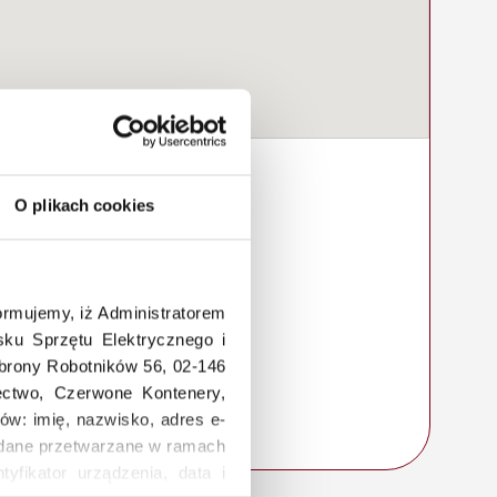
O plikach cookies
rmujemy, iż Administratorem
ku Sprzętu Elektrycznego i
Obrony Robotników 56, 02-146
łectwo, Czerwone Kontenery,
ów: imię, nazwisko, adres e-
a, dane przetwarzane w ramach
tyfikator urządzenia, data i