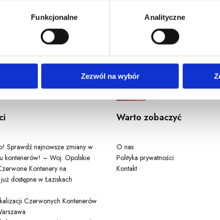
u, dane demograficzne: kraj, miasto, język, płeć, wiek, typ i w
Funkcjonalne
Analityczne
Odwiedź nas
Zezwól na wybór
Z
ci
Warto zobaczyć
ło! Sprawdź najnowsze zmiany w
O nas
u kontenerów! – Woj. Opolskie
Polityka prywatności
zerwone Kontenery na
Kontakt
 już dostępne w Łaziskach
lokalizacji Czerwonych Kontenerów
arszawa