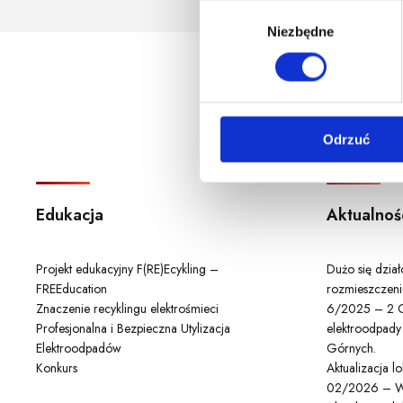
godzina korzystania z serwis
W
Niezbędne
y
b
ó
r
z
Odrzuć
g
o
d
y
Edukacja
Aktualnoś
Projekt edukacyjny F(RE)Ecykling –
Dużo się dzia
FREEducation
rozmieszczeni
Znaczenie recyklingu elektrośmieci
6/2025 – 2 C
Profesjonalna i Bezpieczna Utylizacja
elektroodpady
Elektroodpadów
Górnych.
Konkurs
Aktualizacja 
02/2026 – W