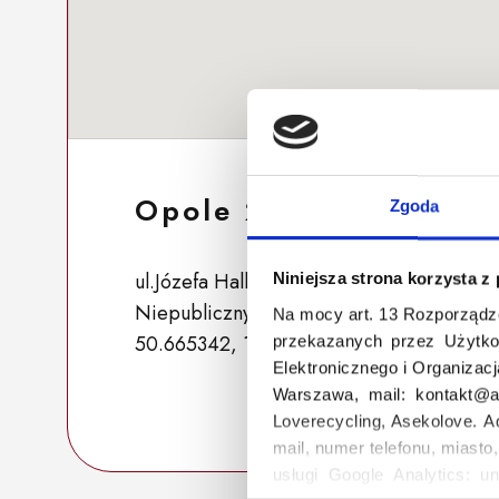
Opole 253
Zgoda
ul.Józefa Hallera 6, 45-867 Opole, Polska
Niniejsza strona korzysta z
Niepubliczny punkt zbiórki przeznaczony
Na mocy art. 13 Rozporządz
50.665342, 17.897036
przekazanych przez Użytko
Elektronicznego i Organizac
Warszawa, mail: kontakt@as
Loverecycling, Asekolove. A
mail, numer telefonu, miasto
usługi Google Analytics: un