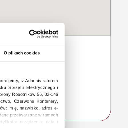
O plikach cookies
rmujemy, iż Administratorem
ku Sprzętu Elektrycznego i
Obrony Robotników 56, 02-146
łectwo, Czerwone Kontenery,
ów: imię, nazwisko, adres e-
a, dane przetwarzane w ramach
tyfikator urządzenia, data i