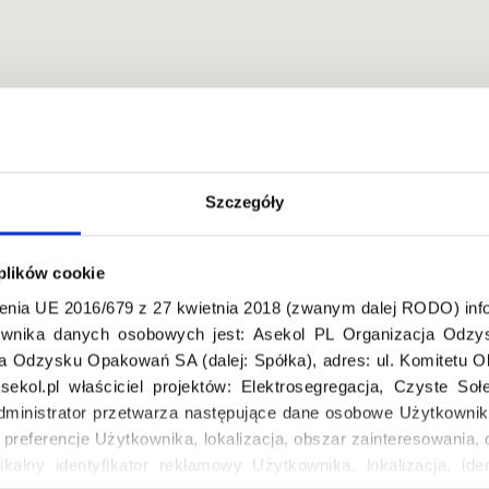
Szczegóły
 plików cookie
 tylko dla osób mających dostęp do budynku
enia UE 2016/679 z 27 kwietnia 2018 (zwanym dalej RODO) info
wnika danych osobowych jest: Asekol PL Organizacja Odzys
ja Odzysku Opakowań SA (dalej: Spółka), adres: ul. Komitetu 
ekol.pl właściciel projektów: Elektrosegregacja, Czyste So
dministrator przetwarza następujące dane osobowe Użytkownik
, preferencje Użytkownika, lokalizacja, obszar zainteresowani
ikalny identyfikator reklamowy Użytkownika, lokalizacja, iden