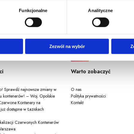
u, dane demograficzne: kraj, miasto, język, płeć, wiek, typ i w
Funkcjonalne
Analityczne
Odwiedź nas
Zezwól na wybór
Z
ci
Warto zobaczyć
ło! Sprawdź najnowsze zmiany w
O nas
u kontenerów! – Woj. Opolskie
Polityka prywatności
zerwone Kontenery na
Kontakt
 już dostępne w Łaziskach
lokalizacji Czerwonych Kontenerów
arszawa