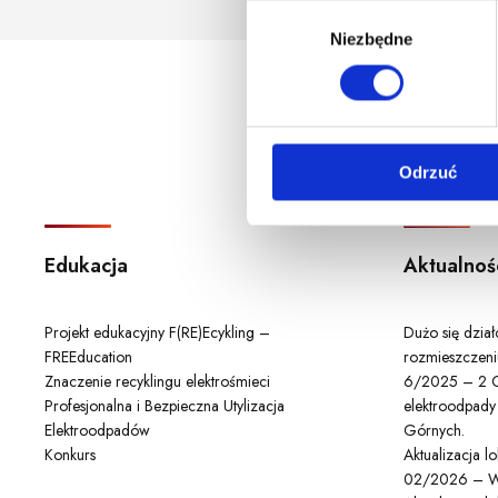
godzina korzystania z serwis
W
Niezbędne
y
b
ó
r
z
Odrzuć
g
o
d
y
Edukacja
Aktualnoś
Projekt edukacyjny F(RE)Ecykling –
Dużo się dzia
FREEducation
rozmieszczeni
Znaczenie recyklingu elektrośmieci
6/2025 – 2 C
Profesjonalna i Bezpieczna Utylizacja
elektroodpady
Elektroodpadów
Górnych.
Konkurs
Aktualizacja 
02/2026 – W