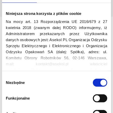
Niniejsza strona korzysta z plików cookie
Na mocy art. 13 Rozporządzenia UE 2016/679 z 27
kwietnia 2018 (zwanym dalej RODO) informujemy, iż
Odwiedź nas
Administratorem przekazanych przez Użytkownika
danych osobowych jest: Asekol PL Organizacja Odzysku
Sprzętu Elektrycznego i Elektronicznego i Organizacja
Odzysku Opakowań SA (dalej: Spółka), adres: ul.
Komitetu Obrony Robotników 56, 02-146 Warszawa,
mail: kontakt@asekol.pl właściciel
projektów: Elektrosegregacja, Czyste Sołectwo,
Czerwone Kontenery, Loverecycling,
Edukacja
W
Asekolove. Administrator przetwarza następujące dane
Niezbędne
y
osobowe Użytkowników: imię, nazwisko, adres e-mail,
b
Projekt edukacyjny F(RE)Ecykling – FREEducation
numer telefonu, miasto, preferencje Użytkownika,
ó
Funkcjonalne
Znaczenie recyklingu elektrośmieci
lokalizacja, obszar zainteresowania, dane przetwarzane
r
Profesjonalna i Bezpieczna Utylizacja Elektroodpadów
w ramach usługi Google Analytics: unikalny identyfikator
z
Konkurs
reklamowy Użytkownika, lokalizacja, identyfikator