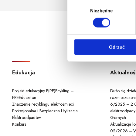
godzina korzystania z serwis
W
Niezbędne
y
b
ó
r
z
Odrzuć
g
o
d
y
Edukacja
Aktualnoś
Projekt edukacyjny F(RE)Ecykling –
Dużo się dzia
FREEducation
rozmieszczeni
Znaczenie recyklingu elektrośmieci
6/2025 – 2 C
Profesjonalna i Bezpieczna Utylizacja
elektroodpady
Elektroodpadów
Górnych.
Konkurs
Aktualizacja 
02/2026 – W