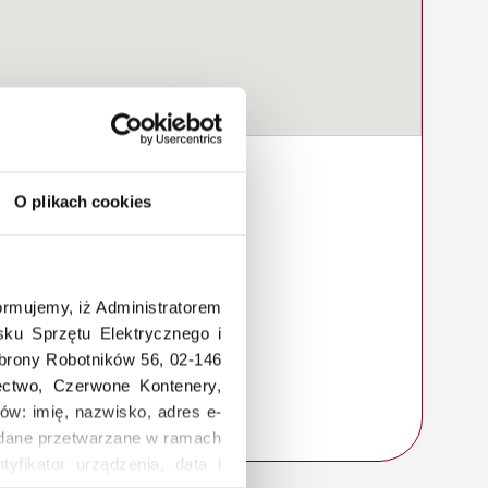
O plikach cookies
rmujemy, iż Administratorem
ku Sprzętu Elektrycznego i
Obrony Robotników 56, 02-146
łectwo, Czerwone Kontenery,
ów: imię, nazwisko, adres e-
a, dane przetwarzane w ramach
tyfikator urządzenia, data i