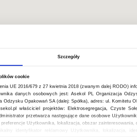
Szczegóły
ysłowice, Polska
 plików cookie
enia UE 2016/679 z 27 kwietnia 2018 (zwanym dalej RODO) info
wnika danych osobowych jest: Asekol PL Organizacja Odzys
ja Odzysku Opakowań SA (dalej: Spółka), adres: ul. Komitetu 
ekol.pl właściciel projektów: Elektrosegregacja, Czyste So
dministrator przetwarza następujące dane osobowe Użytkownik
, preferencje Użytkownika, lokalizacja, obszar zainteresowani
ikalny identyfikator reklamowy Użytkownika, lokalizacja, iden