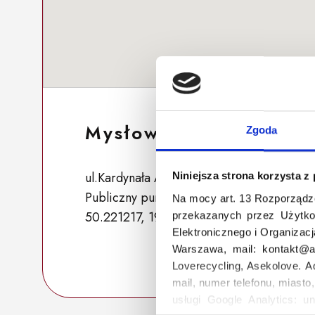
Mysłowice 247
Zgoda
ul.Kardynała Augusta Hlonda 2b, 41-400 M
Niniejsza strona korzysta z
Publiczny punkt zbiórki
Na mocy art. 13 Rozporządz
50.221217, 19.156279
przekazanych przez Użytko
Elektronicznego i Organizac
Warszawa, mail: kontakt@as
Loverecycling, Asekolove. A
mail, numer telefonu, miasto
usługi Google Analytics: un