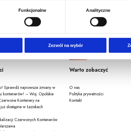
u, dane demograficzne: kraj, miasto, język, płeć, wiek, typ i w
Funkcjonalne
Analityczne
Odwiedź nas
Zezwól na wybór
Z
ci
Warto zobaczyć
ło! Sprawdź najnowsze zmiany w
O nas
u kontenerów! – Woj. Opolskie
Polityka prywatności
zerwone Kontenery na
Kontakt
 już dostępne w Łaziskach
lokalizacji Czerwonych Kontenerów
arszawa