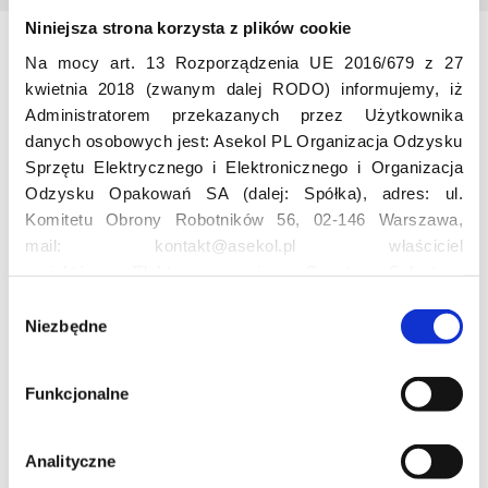
Niniejsza strona korzysta z plików cookie
Na mocy art. 13 Rozporządzenia UE 2016/679 z 27
Odwiedź nas
kwietnia 2018 (zwanym dalej RODO) informujemy, iż
Administratorem przekazanych przez Użytkownika
danych osobowych jest: Asekol PL Organizacja Odzysku
Sprzętu Elektrycznego i Elektronicznego i Organizacja
Odzysku Opakowań SA (dalej: Spółka), adres: ul.
Komitetu Obrony Robotników 56, 02-146 Warszawa,
mail: kontakt@asekol.pl właściciel
Edukacja
projektów: Elektrosegregacja, Czyste Sołectwo,
Czerwone Kontenery, Loverecycling,
W
Asekolove. Administrator przetwarza następujące dane
Niezbędne
y
Projekt edukacyjny F(RE)Ecykling – FREEducation
osobowe Użytkowników: imię, nazwisko, adres e-mail,
b
Znaczenie recyklingu elektrośmieci
numer telefonu, miasto, preferencje Użytkownika,
ó
Profesjonalna i Bezpieczna Utylizacja Elektroodpadów
Funkcjonalne
lokalizacja, obszar zainteresowania, dane przetwarzane
r
Konkurs
w ramach usługi Google Analytics: unikalny identyfikator
z
reklamowy Użytkownika, lokalizacja, identyfikator
g
Analityczne
urządzenia, data i godzina korzystania z serwisu, dane
o