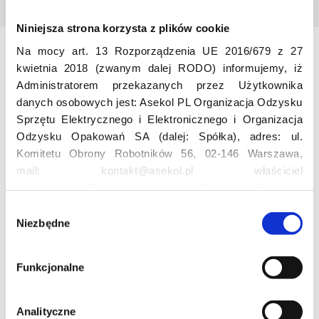
Niniejsza strona korzysta z plików cookie
Na mocy art. 13 Rozporządzenia UE 2016/679 z 27
Odwiedź nas
kwietnia 2018 (zwanym dalej RODO) informujemy, iż
Administratorem przekazanych przez Użytkownika
danych osobowych jest: Asekol PL Organizacja Odzysku
Sprzętu Elektrycznego i Elektronicznego i Organizacja
Odzysku Opakowań SA (dalej: Spółka), adres: ul.
Komitetu Obrony Robotników 56, 02-146 Warszawa,
mail: kontakt@asekol.pl właściciel
projektów: Elektrosegregacja, Czyste Sołectwo,
Edukacja
Czerwone Kontenery, Loverecycling,
W
Asekolove. Administrator przetwarza następujące dane
Niezbędne
y
osobowe Użytkowników: imię, nazwisko, adres e-mail,
Projekt edukacyjny F(RE)Ecykling – FREEducation
b
numer telefonu, miasto, preferencje Użytkownika,
Znaczenie recyklingu elektrośmieci
ó
Funkcjonalne
lokalizacja, obszar zainteresowania, dane przetwarzane
Profesjonalna i Bezpieczna Utylizacja Elektroodpadów
r
Konkurs
w ramach usługi Google Analytics: unikalny identyfikator
z
reklamowy Użytkownika, lokalizacja, identyfikator
g
Analityczne