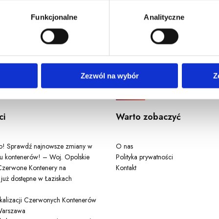
u, dane demograficzne: kraj, miasto, język, płeć, wiek, typ i w
Funkcjonalne
Analityczne
Odwiedź nas
Zezwól na wybór
Z
ci
Warto zobaczyć
ło! Sprawdź najnowsze zmiany w
O nas
u kontenerów! – Woj. Opolskie
Polityka prywatności
zerwone Kontenery na
Kontakt
 już dostępne w Łaziskach
lokalizacji Czerwonych Kontenerów
arszawa