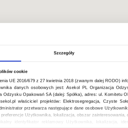
Szczegóły
, Polska
 plików cookie
enia UE 2016/679 z 27 kwietnia 2018 (zwanym dalej RODO) info
wnika danych osobowych jest: Asekol PL Organizacja Odzys
ja Odzysku Opakowań SA (dalej: Spółka), adres: ul. Komitetu 
ekol.pl właściciel projektów: Elektrosegregacja, Czyste So
dministrator przetwarza następujące dane osobowe Użytkownik
, preferencje Użytkownika, lokalizacja, obszar zainteresowani
ikalny identyfikator reklamowy Użytkownika, lokalizacja, iden