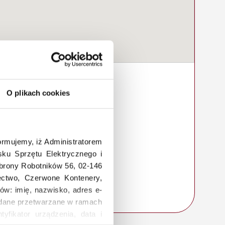
O plikach cookies
rmujemy, iż Administratorem
ku Sprzętu Elektrycznego i
Obrony Robotników 56, 02-146
łectwo, Czerwone Kontenery,
ów: imię, nazwisko, adres e-
a, dane przetwarzane w ramach
tyfikator urządzenia, data i