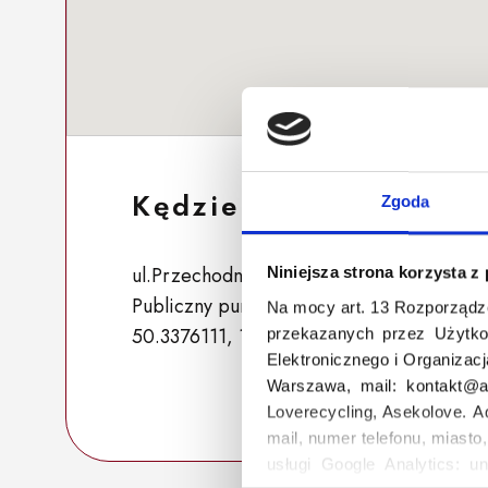
Kędzierzyn-Koźle 346
Zgoda
ul.Przechodnia , 47-224 Kędzierzyn-Koźle
Niniejsza strona korzysta z
Publiczny punkt zbiórki
Na mocy art. 13 Rozporządz
50.3376111, 18.19013888888889
przekazanych przez Użytko
Elektronicznego i Organizac
Warszawa, mail: kontakt@as
Loverecycling, Asekolove. A
mail, numer telefonu, miasto
usługi Google Analytics: un