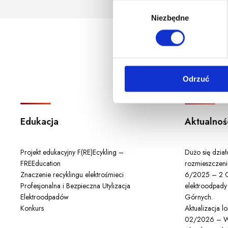
godzina korzystania z serwis
W
Niezbędne
y
b
ó
r
z
Odrzuć
g
o
d
y
Edukacja
Aktualnoś
Projekt edukacyjny F(RE)Ecykling –
Dużo się dzia
FREEducation
rozmieszczeni
Znaczenie recyklingu elektrośmieci
6/2025 – 2 C
Profesjonalna i Bezpieczna Utylizacja
elektroodpady
Elektroodpadów
Górnych.
Konkurs
Aktualizacja 
02/2026 – W