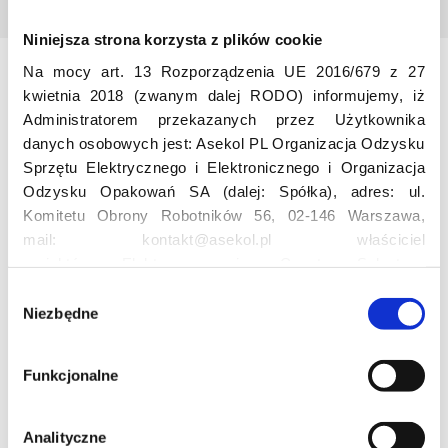
Niniejsza strona korzysta z plików cookie
Na mocy art. 13 Rozporządzenia UE 2016/679 z 27
Odwiedź nas
kwietnia 2018 (zwanym dalej RODO) informujemy, iż
Administratorem przekazanych przez Użytkownika
danych osobowych jest: Asekol PL Organizacja Odzysku
Sprzętu Elektrycznego i Elektronicznego i Organizacja
Odzysku Opakowań SA (dalej: Spółka), adres: ul.
Komitetu Obrony Robotników 56, 02-146 Warszawa,
mail: kontakt@asekol.pl właściciel
projektów: Elektrosegregacja, Czyste Sołectwo,
Edukacja
Czerwone Kontenery, Loverecycling,
W
Asekolove. Administrator przetwarza następujące dane
Niezbędne
y
osobowe Użytkowników: imię, nazwisko, adres e-mail,
Projekt edukacyjny F(RE)Ecykling – FREEducation
b
numer telefonu, miasto, preferencje Użytkownika,
Znaczenie recyklingu elektrośmieci
ó
Funkcjonalne
lokalizacja, obszar zainteresowania, dane przetwarzane
Profesjonalna i Bezpieczna Utylizacja Elektroodpadów
r
Konkurs
w ramach usługi Google Analytics: unikalny identyfikator
z
reklamowy Użytkownika, lokalizacja, identyfikator
g
Analityczne