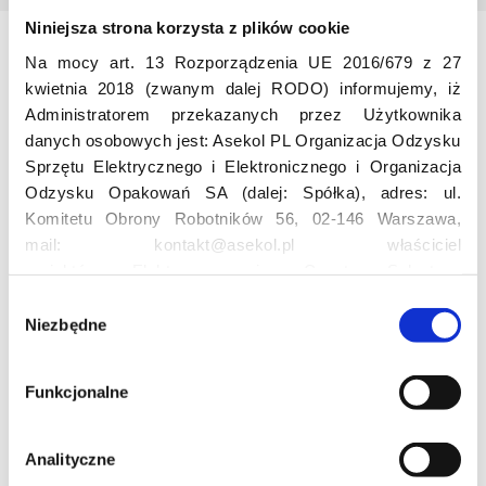
Niniejsza strona korzysta z plików cookie
Na mocy art. 13 Rozporządzenia UE 2016/679 z 27
Odwiedź nas
kwietnia 2018 (zwanym dalej RODO) informujemy, iż
Administratorem przekazanych przez Użytkownika
danych osobowych jest: Asekol PL Organizacja Odzysku
Sprzętu Elektrycznego i Elektronicznego i Organizacja
Odzysku Opakowań SA (dalej: Spółka), adres: ul.
Komitetu Obrony Robotników 56, 02-146 Warszawa,
mail: kontakt@asekol.pl właściciel
Edukacja
projektów: Elektrosegregacja, Czyste Sołectwo,
Czerwone Kontenery, Loverecycling,
W
Asekolove. Administrator przetwarza następujące dane
Niezbędne
y
Projekt edukacyjny F(RE)Ecykling – FREEducation
osobowe Użytkowników: imię, nazwisko, adres e-mail,
b
Znaczenie recyklingu elektrośmieci
numer telefonu, miasto, preferencje Użytkownika,
ó
Profesjonalna i Bezpieczna Utylizacja Elektroodpadów
Funkcjonalne
lokalizacja, obszar zainteresowania, dane przetwarzane
r
Konkurs
w ramach usługi Google Analytics: unikalny identyfikator
z
reklamowy Użytkownika, lokalizacja, identyfikator
g
Analityczne
urządzenia, data i godzina korzystania z serwisu, dane
o