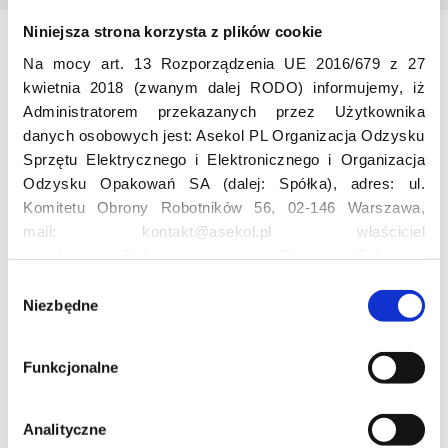
Niniejsza strona korzysta z plików cookie
Odwiedź nas
Na mocy art. 13 Rozporządzenia UE 2016/679 z 27
kwietnia 2018 (zwanym dalej RODO) informujemy, iż
Administratorem przekazanych przez Użytkownika
danych osobowych jest: Asekol PL Organizacja Odzysku
Sprzętu Elektrycznego i Elektronicznego i Organizacja
Odzysku Opakowań SA (dalej: Spółka), adres: ul.
Komitetu Obrony Robotników 56, 02-146 Warszawa,
mail: kontakt@asekol.pl właściciel
Edukacja
projektów: Elektrosegregacja, Czyste Sołectwo,
Czerwone Kontenery, Loverecycling,
W
Asekolove. Administrator przetwarza następujące dane
Niezbędne
y
Projekt edukacyjny F(RE)Ecykling – FREEducation
osobowe Użytkowników: imię, nazwisko, adres e-mail,
b
Znaczenie recyklingu elektrośmieci
numer telefonu, miasto, preferencje Użytkownika,
Profesjonalna i Bezpieczna Utylizacja Elektroodpadów
ó
Funkcjonalne
lokalizacja, obszar zainteresowania, dane przetwarzane
Konkurs
r
w ramach usługi Google Analytics: unikalny identyfikator
z
reklamowy Użytkownika, lokalizacja, identyfikator
g
Analityczne
urządzenia, data i godzina korzystania z serwisu, dane