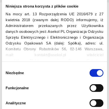
Niniejsza strona korzysta z plików cookie
Na mocy art. 13 Rozporządzenia UE 2016/679 z 27
Odwiedź nas
kwietnia 2018 (zwanym dalej RODO) informujemy, iż
Administratorem przekazanych przez Użytkownika
danych osobowych jest: Asekol PL Organizacja Odzysku
Sprzętu Elektrycznego i Elektronicznego i Organizacja
Odzysku Opakowań SA (dalej: Spółka), adres: ul.
Komitetu Obrony Robotników 56, 02-146 Warszawa,
mail: kontakt@asekol.pl właściciel
Edukacja
projektów: Elektrosegregacja, Czyste Sołectwo,
Czerwone Kontenery, Loverecycling,
W
Asekolove. Administrator przetwarza następujące dane
Niezbędne
y
Projekt edukacyjny F(RE)Ecykling – FREEducation
osobowe Użytkowników: imię, nazwisko, adres e-mail,
b
Znaczenie recyklingu elektrośmieci
numer telefonu, miasto, preferencje Użytkownika,
ó
Profesjonalna i Bezpieczna Utylizacja Elektroodpadów
Funkcjonalne
lokalizacja, obszar zainteresowania, dane przetwarzane
r
Konkurs
w ramach usługi Google Analytics: unikalny identyfikator
z
reklamowy Użytkownika, lokalizacja, identyfikator
g
Analityczne
urządzenia, data i godzina korzystania z serwisu, dane
o