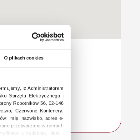
O plikach cookies
rmujemy, iż Administratorem
ku Sprzętu Elektrycznego i
Obrony Robotników 56, 02-146
łectwo, Czerwone Kontenery,
ów: imię, nazwisko, adres e-
a, dane przetwarzane w ramach
tyfikator urządzenia, data i