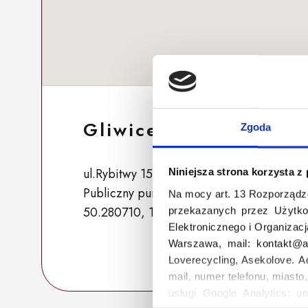
Gliwice 235
Zgoda
ul.Rybitwy 15, 44-122 Gliwice, Polska
Niniejsza strona korzysta z
Publiczny punkt zbiórki
Na mocy art. 13 Rozporządz
50.280710, 18.657338
przekazanych przez Użytko
Elektronicznego i Organizac
Warszawa, mail: kontakt@as
Loverecycling, Asekolove. A
mail, numer telefonu, miasto
usługi Google Analytics: un