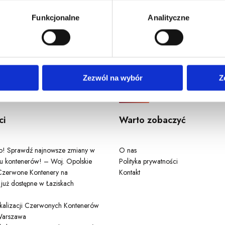
u, dane demograficzne: kraj, miasto, język, płeć, wiek, typ i w
Funkcjonalne
Analityczne
Odwiedź nas
Zezwól na wybór
Z
ci
Warto zobaczyć
ło! Sprawdź najnowsze zmiany w
O nas
u kontenerów! – Woj. Opolskie
Polityka prywatności
zerwone Kontenery na
Kontakt
 już dostępne w Łaziskach
lokalizacji Czerwonych Kontenerów
arszawa