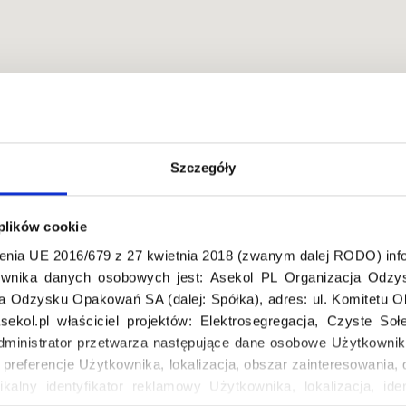
Szczegóły
 plików cookie
enia UE 2016/679 z 27 kwietnia 2018 (zwanym dalej RODO) info
wnika danych osobowych jest: Asekol PL Organizacja Odzys
ja Odzysku Opakowań SA (dalej: Spółka), adres: ul. Komitetu 
ekol.pl właściciel projektów: Elektrosegregacja, Czyste So
dministrator przetwarza następujące dane osobowe Użytkownik
, preferencje Użytkownika, lokalizacja, obszar zainteresowani
ikalny identyfikator reklamowy Użytkownika, lokalizacja, iden