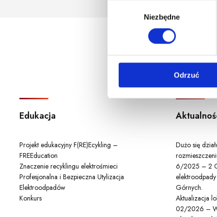
godzina korzystania z serwis
W
Niezbędne
y
b
ó
r
z
Odrzuć
g
o
d
y
Edukacja
Aktualnoś
Projekt edukacyjny F(RE)Ecykling –
Dużo się dzia
FREEducation
rozmieszczeni
Znaczenie recyklingu elektrośmieci
6/2025 – 2 C
Profesjonalna i Bezpieczna Utylizacja
elektroodpady
Elektroodpadów
Górnych.
Konkurs
Aktualizacja 
02/2026 – W